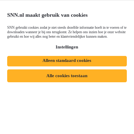
Europees fonds voor Regionale
Agenda
Ontwikkeling (EFRO)
Nieuws
SNN.nl maakt gebruik van cookies
Just Transition Fund (JTF)
Werken bij
Gemeenschappelijk
SNN gebruikt cookies zodat je niet steeds dezelfde informatie hoeft in te voeren of te
Meld je aan voor onze
Landbouwbeleid (GLB)
downloaden wanneer je bij ons terugkomt. Ze helpen ons inzien hoe je onze website
gebruikt en hoe wij alles nog beter en klantvriendelijker kunnen maken.
nieuwsbrief
Instellingen
Alleen standaard cookies
Privacyverklaring
Responsible disclosure
Toegankelijkheidsverklaring
Cookies
Alle cookies toestaan
Volg ons op:
Mijn dossier
Aanvraag starten