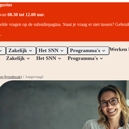
ugustus
r van
08.30 tot 12.00 uur
.
telde vragen op de subsidiepagina. Staat je vraag er niet tussen? Gebru
.
Werken 
Zakelijk
Het SNN
Programma's
Zakelijk
Het SNN
Programma's
ng (hypothecair)
/
Aangevraagd