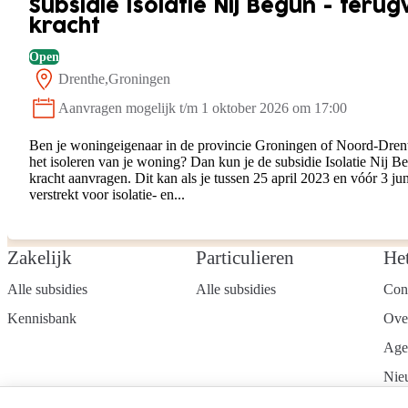
Subsidie Isolatie Nij Begun - ter
kracht
Open
Drenthe
Groningen
Locatie:
Aanvragen mogelijk t/m 1 oktober 2026 om 17:00
Status:
Ben je woningeigenaar in de provincie Groningen of Noord-Drent
het isoleren van je woning? Dan kun je de subsidie Isolatie Nij 
kracht aanvragen. Dit kan als je tussen 25 april 2023 en vóór 3 j
verstrekt voor isolatie- en...
Zakelijk
Particulieren
He
Alle subsidies
Alle subsidies
Con
Kennisbank
Ove
Age
Nie
Wer