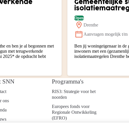
ugwerkende
Gemeentelijke 
isolatiemaatre
Open
Drenthe
Locatie:
Aanvragen mogelijk t/m
Status:
he en ben je al begonnen met
Ben jij woningeigenaar in de
Begun met terugwerkende
inwoners met een (gezamenlij
uni 2025* de opdracht hebt
isolatiemaatregelen Drenthe b
t SNN
Programma's
tact
RIS3: Strategie voor het
noorden
r ons
Europees fonds voor
nda
Regionale Ontwikkeling
(EFRO)
uws
Just Transition Fund
ken bij