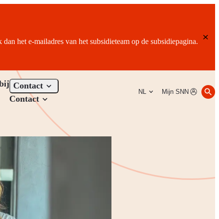
ik dan het e-mailadres van het subsidieteam op de subsidiepagina.
bij
Contact
NL
Mijn SNN
Contact