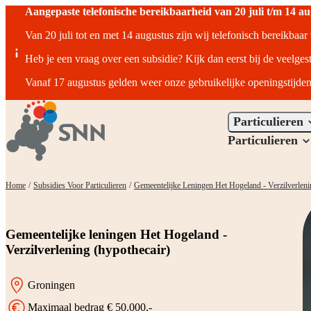
Aangepaste telefonische bereikbaarheid van 20 juli t/m 14 a
Van 20 juli tot en met 14 augustus zijn wij telefonisch bereikbaa
Heb je een vraag over een subsidie? Kijk dan eerst bij de veelges
Vanaf 17 augustus gelden weer onze gebruikelijke openingstijden
Particulieren
Particulieren
Home
/
Subsidies Voor Particulieren
/
Gemeentelijke Leningen Het Hogeland - Verzilverleni
Gemeentelijke leningen Het Hogeland -
Verzilverlening (hypothecair)
Groningen
Locatie:
Maximaal bedrag € 50.000,-