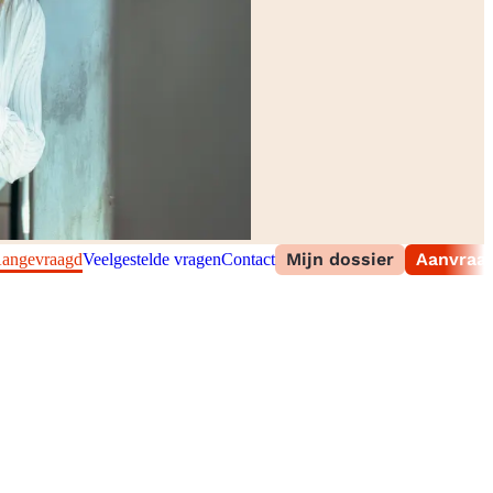
Mijn dossier
Aanvraag
angevraagd
Veelgestelde vragen
Contact