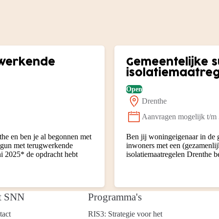
ugwerkende
Gemeentelijke 
isolatiemaatre
Open
Drenthe
Locatie:
Aanvragen mogelijk t/m
Status:
he en ben je al begonnen met
Ben jij woningeigenaar in de
Begun met terugwerkende
inwoners met een (gezamenlij
uni 2025* de opdracht hebt
isolatiemaatregelen Drenthe b
t SNN
Programma's
tact
RIS3: Strategie voor het