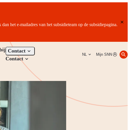
ik dan het e-mailadres van het subsidieteam op de subsidiepagina.
bij
Contact
NL
Mijn SNN
Contact