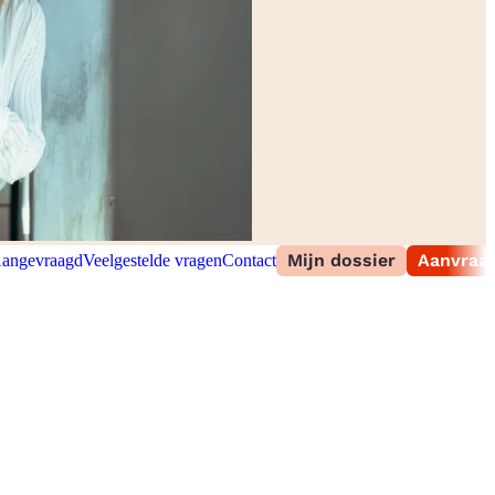
Mijn dossier
Aanvraag
angevraagd
Veelgestelde vragen
Contact