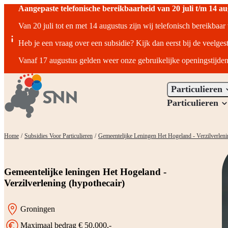
Aangepaste telefonische bereikbaarheid van 20 juli t/m 14 a
Van 20 juli tot en met 14 augustus zijn wij telefonisch bereikbaa
Heb je een vraag over een subsidie? Kijk dan eerst bij de veelges
Vanaf 17 augustus gelden weer onze gebruikelijke openingstijden
Particulieren
Particulieren
Home
/
Subsidies Voor Particulieren
/
Gemeentelijke Leningen Het Hogeland - Verzilverleni
Gemeentelijke leningen Het Hogeland -
Verzilverlening (hypothecair)
Groningen
Locatie:
Maximaal bedrag € 50.000,-