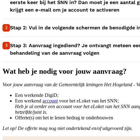
eerste keer bij het SNN in? Dan moet je een aantal
krijgt een e-mail om je account te activeren
2:
Stap 2: Vul in de volgende schermen de benodigde i
2
3:
Stap 3: Aanvraag ingediend? Je ontvangt meteen een
3
behandeling van de aanvraag volgen
Wat heb je nodig voor jouw aanvraag?
Voor jouw aanvraag van de Gemeentelijk leningen Het Hogeland - Ver
Een werkende DigiD;
Een werkend
account
voor het eLoket van het SNN;
Heb je al eerder een account voor het eLoket van het SNN aan
hetzelfde/juist is.
Offerte(s) om het te lenen bedrag te onderbouwen
Let op! De offerte mag nog niet ondertekend en/of uitgevoerd zijn.