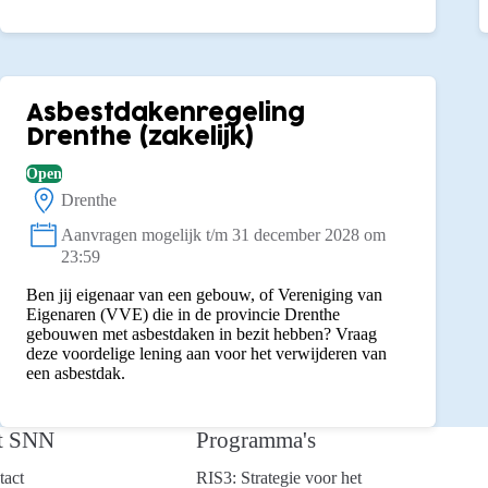
Asbestdakenregeling
Drenthe (zakelijk)
Open
Drenthe
Locatie:
Aanvragen mogelijk t/m 31 december 2028 om
Status:
23:59
Ben jij eigenaar van een gebouw, of Vereniging van
Eigenaren (VVE) die in de provincie Drenthe
gebouwen met asbestdaken in bezit hebben? Vraag
deze voordelige lening aan voor het verwijderen van
een asbestdak.
t SNN
Programma's
tact
RIS3: Strategie voor het