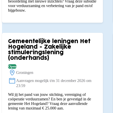
beoordeling met nieuwe inzichten? Vraag deze subsidie
voor verduurzaming en verbetering van je pand en/of
bijgebouw.
Gemeentelijke leningen Het
Hogeland - Zakelijke
stimuleringslening
(onderhands)
Open
Groningen
Locatie:
Aanvragen mogelijk t/m 31 december 2026 om
Status:
23:59
Wil jij het pand van jouw stichting, vereniging of
coöperatie verduurzamen? En ben je gevestigd in de
gemeente Het Hogeland? Vraag deze aanvullende
lening van maximaal € 25.000 aan.