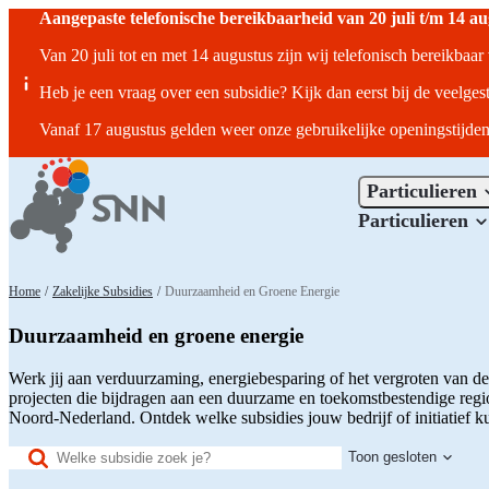
Aangepaste telefonische bereikbaarheid van 20 juli t/m 14 a
Van 20 juli tot en met 14 augustus zijn wij telefonisch bereikbaa
Heb je een vraag over een subsidie? Kijk dan eerst bij de veelges
Vanaf 17 augustus gelden weer onze gebruikelijke openingstijden
Particulieren
Particulieren
Home
/
Zakelijke Subsidies
/
Duurzaamheid en Groene Energie
Duurzaamheid en groene energie
Werk jij aan verduurzaming, energiebesparing of het vergroten van de l
projecten die bijdragen aan een duurzame en toekomstbestendige reg
Noord-Nederland. Ontdek welke subsidies jouw bedrijf of initiatief
Titel
(optioneel)
Toon gesloten
Filters
Toepassen