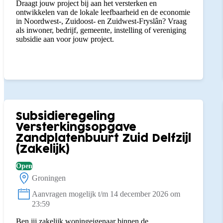
Draagt jouw project bij aan het versterken en
ontwikkelen van de lokale leefbaarheid en de economie
in Noordwest-, Zuidoost- en Zuidwest-Fryslân? Vraag
als inwoner, bedrijf, gemeente, instelling of vereniging
subsidie aan voor jouw project.
Subsidieregeling
Versterkingsopgave
Zandplatenbuurt Zuid Delfzijl
(Zakelijk)
Open
Groningen
Locatie:
Aanvragen mogelijk t/m 14 december 2026 om
Status:
23:59
Ben jij zakelijk woningeigenaar binnen de