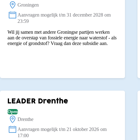
Groningen
Locatie:
Aanvragen mogelijk t/m 31 december 2028 om
Status:
23:59
Wil jij samen met andere Groningse partijen werken
aan de overstap van fossiele energie naar waterstof - als
energie of grondstof? Vraag dan deze subsidie aan.
LEADER Drenthe
Open
Drenthe
Locatie:
Aanvragen mogelijk t/m 21 oktober 2026 om
Status:
17:00