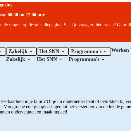
ugustus
r van
08.30 tot 12.00 uur
.
telde vragen op de subsidiepagina. Staat je vraag er niet tussen? Gebru
.
Werken 
Zakelijk
Het SNN
Programma's
Zakelijk
Het SNN
Programma's
eefbaarheid in je buurt? Of je nu ondernemer bent of betrokken bij een 
io. Van groene energieoplossingen tot het versterken van de lokale g
 kunnen ondersteunen en maak impact!