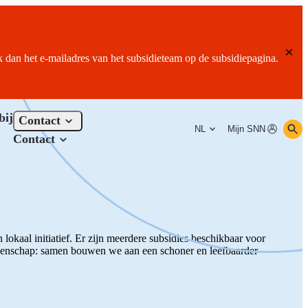
ik dan het e-mailadres van het subsidieteam op de subsidiepagina.
bij
Contact
NL
Mijn SNN
Contact
lokaal initiatief. Er zijn meerdere subsidies beschikbaar voor
emeenschap: samen bouwen we aan een schoner en leefbaarder