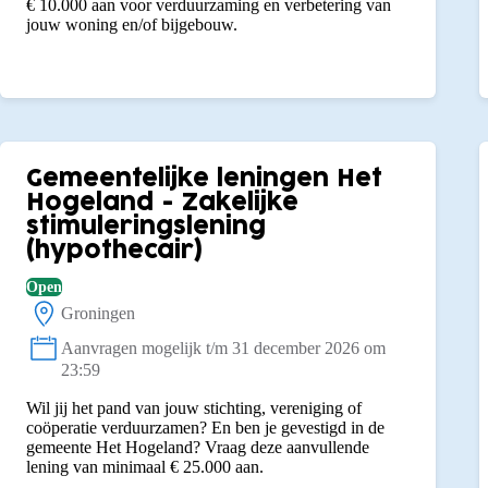
€ 10.000 aan voor verduurzaming en verbetering van
jouw woning en/of bijgebouw.
Gemeentelijke leningen Het
Hogeland - Zakelijke
stimuleringslening
(hypothecair)
Open
Groningen
Locatie:
Aanvragen mogelijk t/m 31 december 2026 om
Status:
23:59
Wil jij het pand van jouw stichting, vereniging of
coöperatie verduurzamen? En ben je gevestigd in de
gemeente Het Hogeland? Vraag deze aanvullende
lening van minimaal € 25.000 aan.