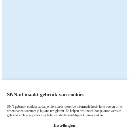
Zakelijk
Particulieren
Alle subsidies
Alle subsidies
Kennisbank
Het SNN
Programma's
Contact
RIS3: Strategie voor het
noorden
Over ons
Europees fonds voor Regionale
Agenda
Ontwikkeling (EFRO)
Nieuws
SNN.nl maakt gebruik van cookies
Just Transition Fund (JTF)
Werken bij
Gemeenschappelijk
SNN gebruikt cookies zodat je niet steeds dezelfde informatie hoeft in te voeren of te
Meld je aan voor onze
downloaden wanneer je bij ons terugkomt. Ze helpen ons inzien hoe je onze website
Landbouwbeleid (GLB)
gebruikt en hoe wij alles nog beter en klantvriendelijker kunnen maken.
nieuwsbrief
Instellingen