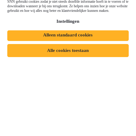
Gemeenschappelijk
SNN gebruikt cookies zodat je niet steeds dezelfde informatie hoeft in te voeren of te
Meld je aan voor onze
Landbouwbeleid (GLB)
downloaden wanneer je bij ons terugkomt. Ze helpen ons inzien hoe je onze website
gebruikt en hoe wij alles nog beter en klantvriendelijker kunnen maken.
nieuwsbrief
Instellingen
Alleen standaard cookies
Privacyverklaring
Responsible disclosure
Toegankelijkheidsverklaring
Cookies
Alle cookies toestaan
Volg ons op:
Mijn dossier
Aanvraag starten