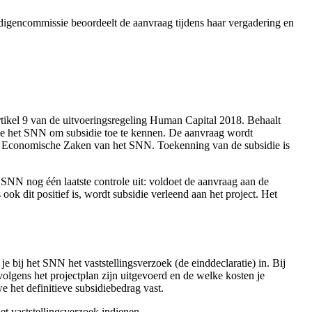
igencommissie beoordeelt de aanvraag tijdens haar vergadering en
artikel 9 van de uitvoeringsregeling Human Capital 2018. Behaalt
ie het SNN om subsidie toe te kennen. De aanvraag wordt
e Economische Zaken van het SNN. Toekenning van de subsidie is
 SNN nog één laatste controle uit: voldoet de aanvraag aan de
ook dit positief is, wordt subsidie verleend aan het project. Het
e bij het SNN het vaststellingsverzoek (de einddeclaratie) in. Bij
olgens het projectplan zijn uitgevoerd en de welke kosten je
 het definitieve subsidiebedrag vast.
et vaststellingsverzoek indienen.