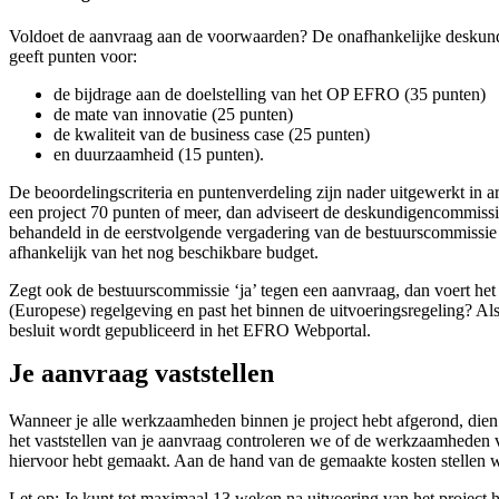
Voldoet de aanvraag aan de voorwaarden? De onafhankelijke deskund
geeft punten voor:
de bijdrage aan de doelstelling van het OP EFRO (35 punten)
de mate van innovatie (25 punten)
de kwaliteit van de business case (25 punten)
en duurzaamheid (15 punten).
De beoordelingscriteria en puntenverdeling zijn nader uitgewerkt in 
een project 70 punten of meer, dan adviseert de deskundigencommiss
behandeld in de eerstvolgende vergadering van de bestuurscommissi
afhankelijk van het nog beschikbare budget.
Zegt ook de bestuurscommissie ‘ja’ tegen een aanvraag, dan voert het
(Europese) regelgeving en past het binnen de uitvoeringsregeling? Als 
besluit wordt gepubliceerd in het EFRO Webportal.
Je aanvraag vaststellen
Wanneer je alle werkzaamheden binnen je project hebt afgerond, dien j
het vaststellen van je aanvraag controleren we of de werkzaamheden v
hiervoor hebt gemaakt. Aan de hand van de gemaakte kosten stellen we
Let op: Je kunt tot maximaal 13 weken na uitvoering van het project h