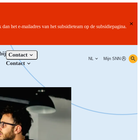
ik dan het e-mailadres van het subsidieteam op de subsidiepagina.
bij
Contact
NL
Mijn SNN
Contact