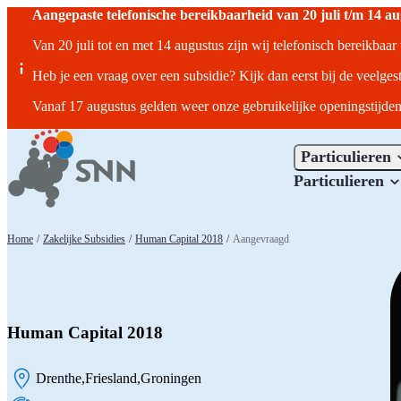
Aangepaste telefonische bereikbaarheid van 20 juli t/m 14 a
Van 20 juli tot en met 14 augustus zijn wij telefonisch bereikbaa
Heb je een vraag over een subsidie? Kijk dan eerst bij de veelges
Vanaf 17 augustus gelden weer onze gebruikelijke openingstijden
Particulieren
Particulieren
Home
/
Zakelijke Subsidies
/
Human Capital 2018
/
Aangevraagd
Human Capital 2018
Drenthe
Friesland
Groningen
Locatie: