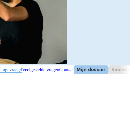
Mijn dossier
Aanvraag
angevraagd
Veelgestelde vragen
Contact