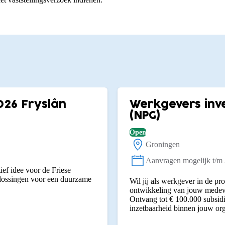
026 Fryslân
Werkgevers inve
(NPG)
Open
Groningen
Locatie:
Aanvragen mogelijk t/m
Status:
ief idee voor de Friese
plossingen voor een duurzame
Wil jij als werkgever in de p
ontwikkeling van jouw medewe
Ontvang tot € 100.000 subsidi
inzetbaarheid binnen jouw org