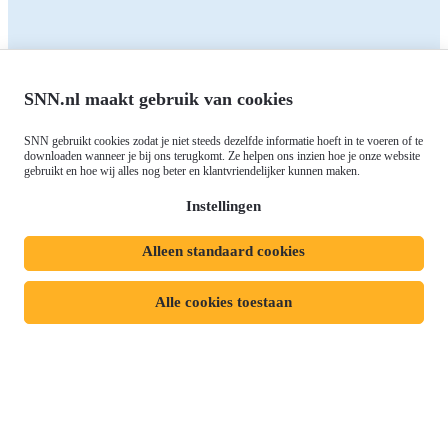
Contact
RIS3: Strategie voor het
noorden
Over ons
Europees fonds voor Regionale
Agenda
Ontwikkeling (EFRO)
SNN.nl maakt gebruik van cookies
Nieuws
Just Transition Fund (JTF)
Werken bij
Gemeenschappelijk
SNN gebruikt cookies zodat je niet steeds dezelfde informatie hoeft in te voeren of te
Meld je aan voor onze
downloaden wanneer je bij ons terugkomt. Ze helpen ons inzien hoe je onze website
Landbouwbeleid (GLB)
gebruikt en hoe wij alles nog beter en klantvriendelijker kunnen maken.
nieuwsbrief
Instellingen
Alleen standaard cookies
Privacyverklaring
Responsible disclosure
Toegankelijkheidsverklaring
Cookies
Alle cookies toestaan
Volg ons op:
Mijn dossier
Aanvraag starten