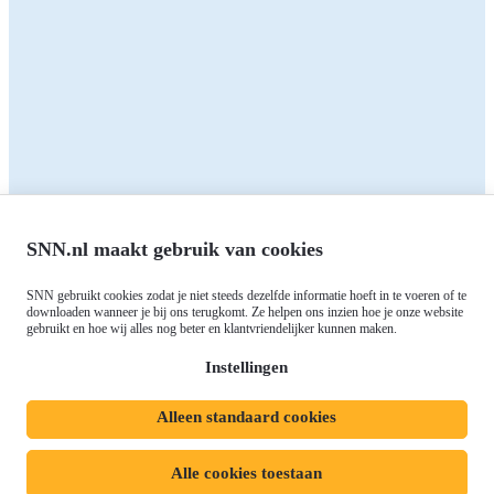
Alle subsidies
Alle subsidies
Kennisbank
Het SNN
Programma's
Contact
RIS3: Strategie voor het
noorden
Over ons
Europees fonds voor Regionale
Agenda
Ontwikkeling (EFRO)
Nieuws
SNN.nl maakt gebruik van cookies
Just Transition Fund (JTF)
Werken bij
Gemeenschappelijk
SNN gebruikt cookies zodat je niet steeds dezelfde informatie hoeft in te voeren of te
Meld je aan voor onze
Landbouwbeleid (GLB)
downloaden wanneer je bij ons terugkomt. Ze helpen ons inzien hoe je onze website
gebruikt en hoe wij alles nog beter en klantvriendelijker kunnen maken.
nieuwsbrief
Instellingen
Alleen standaard cookies
Privacyverklaring
Responsible disclosure
Toegankelijkheidsverklaring
Cookies
Alle cookies toestaan
Volg ons op: