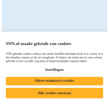
Het SNN
Programma's
Contact
RIS3: Strategie voor het
noorden
Over ons
Europees fonds voor Regionale
Agenda
Ontwikkeling (EFRO)
Nieuws
SNN.nl maakt gebruik van cookies
Just Transition Fund (JTF)
Werken bij
Gemeenschappelijk
SNN gebruikt cookies zodat je niet steeds dezelfde informatie hoeft in te voeren of te
Meld je aan voor onze
Landbouwbeleid (GLB)
downloaden wanneer je bij ons terugkomt. Ze helpen ons inzien hoe je onze website
gebruikt en hoe wij alles nog beter en klantvriendelijker kunnen maken.
nieuwsbrief
Instellingen
Alleen standaard cookies
Privacyverklaring
Responsible disclosure
Toegankelijkheidsverklaring
Cookies
Alle cookies toestaan
Volg ons op:
Mijn dossier
Aanvraag starten