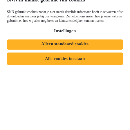
Just Transition Fund (JTF)
Werken bij
Gemeenschappelijk
SNN gebruikt cookies zodat je niet steeds dezelfde informatie hoeft in te voeren of te
Meld je aan voor onze
downloaden wanneer je bij ons terugkomt. Ze helpen ons inzien hoe je onze website
Landbouwbeleid (GLB)
gebruikt en hoe wij alles nog beter en klantvriendelijker kunnen maken.
nieuwsbrief
Instellingen
Alleen standaard cookies
Privacyverklaring
Responsible disclosure
Toegankelijkheidsverklaring
Cookies
Alle cookies toestaan
Volg ons op:
Mijn dossier
Aanvraag starten