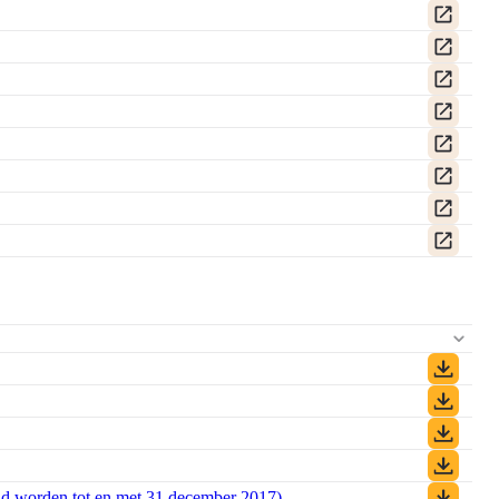
PDF)
)
iend worden tot en met 31 december 2017)
(PDF)