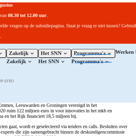
ugustus
r van
08.30 tot 12.00 uur
.
telde vragen op de subsidiepagina. Staat je vraag er niet tussen? Gebru
.
Werken 
Zakelijk
Het SNN
Programma's
Zakelijk
Het SNN
Programma's
OP-EFRO
 Emmen, Leeuwarden en Groningen verenigd in het
 ruim 122 miljoen euro in voor innovaties in het mkb en
en het Rijk financiert 18,5 miljoen bij.
ten gaat, wordt er geselecteerd via tenders en calls. Besluiten over
e experts die zijn samengebracht binnen de deskundigencommissie