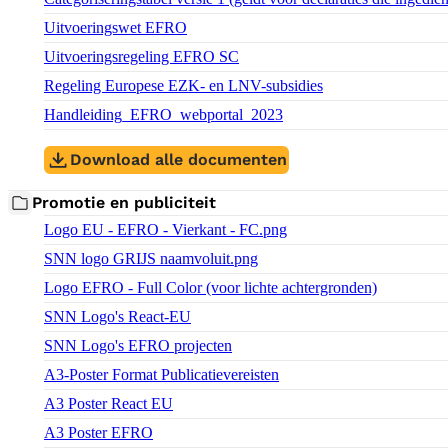
Download bestand:
Uitvoeringswet EFRO
(PDF)
Download bestand:
Uitvoeringsregeling EFRO SC
(PDF)
Download bestand:
Regeling Europese EZK- en LNV-subsidies
(PDF)
Download bestand:
Handleiding_EFRO_webportal_2023
(PDF)
Download alle documenten
Promotie en publiciteit
Download bestand:
Logo EU - EFRO - Vierkant - FC.png
(PNG)
Download bestand:
SNN logo GRIJS naamvoluit.png
(PNG)
Download bestand:
Logo EFRO - Full Color (voor lichte achtergronden)
(PNG)
Download bestand:
SNN Logo's React-EU
(ZIP)
Download bestand:
SNN Logo's EFRO projecten
(ZIP)
Download bestand:
A3-Poster Format Publicatievereisten
(DOCX)
Download bestand:
A3 Poster React EU
(DOCX)
Download bestand:
A3 Poster EFRO
(DOCX)