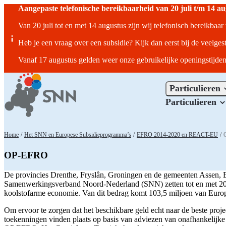
Aangepaste telefonische bereikbaarheid van 20 juli t/m 14 a
Van 20 juli tot en met 14 augustus zijn wij telefonisch bereikbaa
Heb je een vraag over een subsidie? Kijk dan eerst bij de veelges
Vanaf 17 augustus gelden weer onze gebruikelijke openingstijden
Particulieren
Particulieren
Home
/
Het SNN en Europese Subsidieprogramma’s
/
EFRO 2014-2020 en REACT-EU
/
OP-EFRO
De provincies Drenthe, Fryslân, Groningen en de gemeenten Assen,
Samenwerkingsverband Noord-Nederland (SNN) zetten tot en met 2020
koolstofarme economie. Van dit bedrag komt 103,5 miljoen van Europa 
Om ervoor te zorgen dat het beschikbare geld echt naar de beste projec
toekenningen vinden plaats op basis van adviezen van onafhankelijk