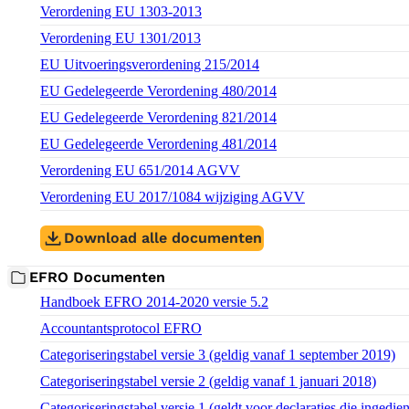
Verordening EU 1303-2013
Verordening EU 1301/2013
EU Uitvoeringsverordening 215/2014
EU Gedelegeerde Verordening 480/2014
EU Gedelegeerde Verordening 821/2014
EU Gedelegeerde Verordening 481/2014
Verordening EU 651/2014 AGVV
Verordening EU 2017/1084 wijziging AGVV
Download alle documenten
EFRO Documenten
Download bestand:
Handboek EFRO 2014-2020 versie 5.2
(PDF)
Download bestand:
Accountantsprotocol EFRO
(PDF)
Download bestand:
Categoriseringstabel versie 3 (geldig vanaf 1 september 2019)
(
Download bestand:
Categoriseringstabel versie 2 (geldig vanaf 1 januari 2018)
(PDF
Download bestand:
Categoriseringstabel versie 1 (geldt voor declaraties die inged