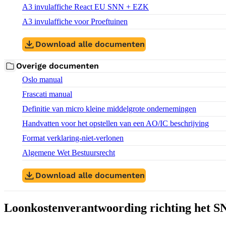
Download bestand:
A3 invulaffiche React EU SNN + EZK
(DOCX)
Download bestand:
A3 invulaffiche voor Proeftuinen
(DOCX)
Download alle documenten
Overige documenten
Download bestand:
Oslo manual
(PDF)
Download bestand:
Frascati manual
(PDF)
Download bestand:
Definitie van micro kleine middelgrote ondernemingen
(PDF)
Download bestand:
Handvatten voor het opstellen van een AO/IC beschrijving
(PDF
Download bestand:
Format verklaring-niet-verlonen
(DOCX)
Algemene Wet Bestuursrecht
Download alle documenten
Loonkostenverantwoording richting het 