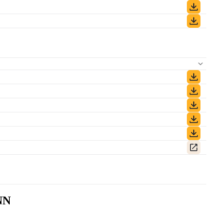
)
SNN