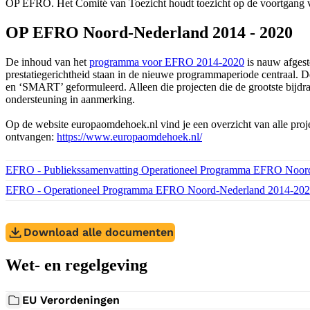
OP EFRO. Het Comité van Toezicht houdt toezicht op de voortgan
OP EFRO Noord-Nederland 2014 - 2020
De inhoud van het
programma voor EFRO 2014-2020
is nauw afgest
prestatiegerichtheid staan in de nieuwe programmaperiode centraal. D
en ‘SMART’ geformuleerd. Alleen die projecten die de grootste bijdr
ondersteuning in aanmerking.
Op de website europaomdehoek.nl vind je een overzicht van alle pro
ontvangen:
https://www.europaomdehoek.nl/
Download bestand:
EFRO - Publiekssamenvatting Operationeel Programma EFRO Noor
Download bestand:
EFRO - Operationeel Programma EFRO Noord-Nederland 2014-20
Download alle documenten
Wet- en regelgeving
EU Verordeningen