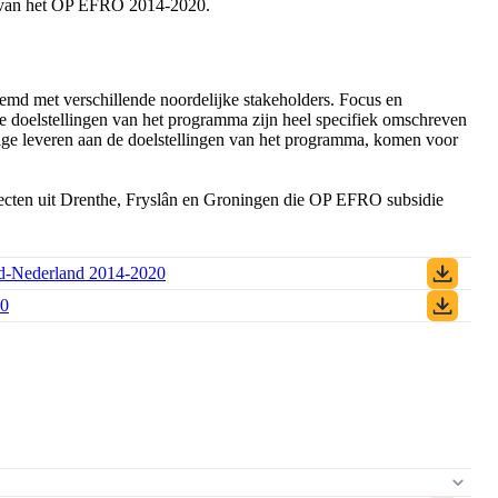
g van het OP EFRO 2014-2020.
emd met verschillende noordelijke stakeholders. Focus en
e doelstellingen van het programma zijn heel specifiek omschreven
age leveren aan de doelstellingen van het programma, komen voor
jecten uit Drenthe, Fryslân en Groningen die OP EFRO subsidie
d-Nederland 2014-2020
(PDF)
20
(PDF)