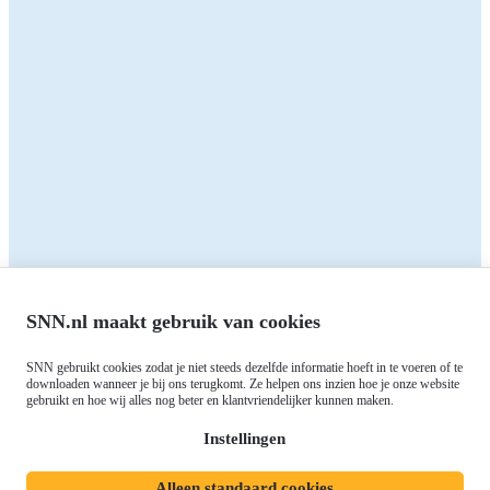
Zakelijk
Particulieren
Alle subsidies
Alle subsidies
Kennisbank
Het SNN
Programma's
Contact
RIS3: Strategie voor het
noorden
Over ons
Europees fonds voor Regionale
Agenda
Ontwikkeling (EFRO)
Nieuws
SNN.nl maakt gebruik van cookies
Just Transition Fund (JTF)
Werken bij
Gemeenschappelijk
SNN gebruikt cookies zodat je niet steeds dezelfde informatie hoeft in te voeren of te
Meld je aan voor onze
downloaden wanneer je bij ons terugkomt. Ze helpen ons inzien hoe je onze website
Landbouwbeleid (GLB)
gebruikt en hoe wij alles nog beter en klantvriendelijker kunnen maken.
nieuwsbrief
Instellingen
Alleen standaard cookies