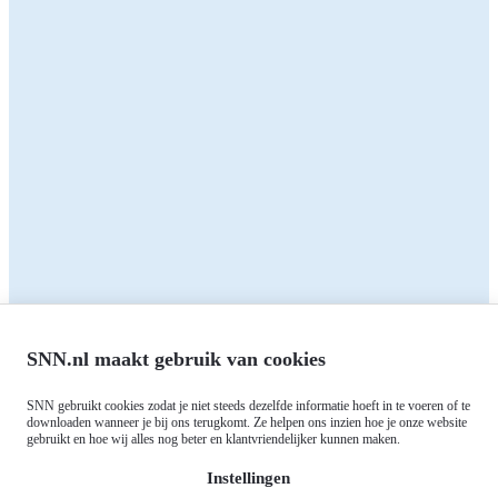
Zakelijk
Particulieren
Alle subsidies
Alle subsidies
Kennisbank
Het SNN
Programma's
Contact
RIS3: Strategie voor het
noorden
Over ons
Europees fonds voor Regionale
Agenda
Ontwikkeling (EFRO)
Nieuws
SNN.nl maakt gebruik van cookies
Just Transition Fund (JTF)
Werken bij
Gemeenschappelijk
SNN gebruikt cookies zodat je niet steeds dezelfde informatie hoeft in te voeren of te
Meld je aan voor onze
downloaden wanneer je bij ons terugkomt. Ze helpen ons inzien hoe je onze website
Landbouwbeleid (GLB)
gebruikt en hoe wij alles nog beter en klantvriendelijker kunnen maken.
nieuwsbrief
Instellingen