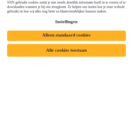
Gemeenschappelijk
SNN gebruikt cookies zodat je niet steeds dezelfde informatie hoeft in te voeren of te
Meld je aan voor onze
downloaden wanneer je bij ons terugkomt. Ze helpen ons inzien hoe je onze website
Landbouwbeleid (GLB)
gebruikt en hoe wij alles nog beter en klantvriendelijker kunnen maken.
nieuwsbrief
Instellingen
Alleen standaard cookies
Privacyverklaring
Responsible disclosure
Toegankelijkheidsverklaring
Cookies
Alle cookies toestaan
Volg ons op:
Mijn dossier
Aanvraag starten