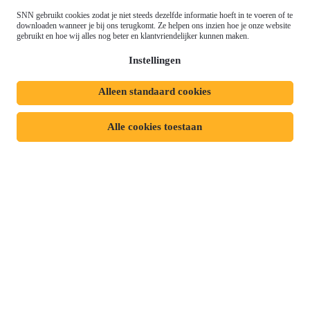
Werken bij
Gemeenschappelijk
SNN gebruikt cookies zodat je niet steeds dezelfde informatie hoeft in te voeren of te
Meld je aan voor onze
downloaden wanneer je bij ons terugkomt. Ze helpen ons inzien hoe je onze website
Landbouwbeleid (GLB)
gebruikt en hoe wij alles nog beter en klantvriendelijker kunnen maken.
nieuwsbrief
Instellingen
Alleen standaard cookies
Privacyverklaring
Responsible disclosure
Toegankelijkheidsverklaring
Cookies
Alle cookies toestaan
Volg ons op:
Mijn dossier
Aanvraag starten