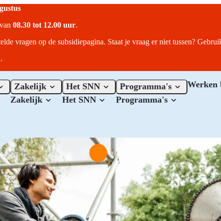
ugustus
r van
08.30 tot 12.00 uur
.
telde vragen op de subsidiepagina. Staat je vraag er niet tussen? Gebru
.
Werken 
Zakelijk
Het SNN
Programma's
Zakelijk
Het SNN
Programma's