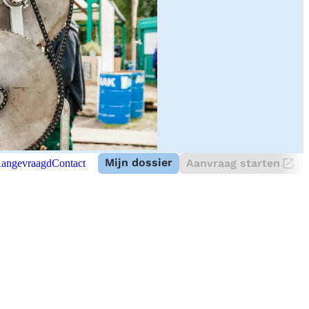
Mijn dossier
Aanvraag starten
angevraagd
Contact