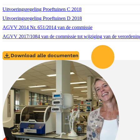
Download bestand:
Uitvoeringsregeling Proeftuinen C 2018
(PDF)
Download bestand:
Uitvoeringsregeling Proeftuinen D 2018
(PDF)
Download bestand:
AGVV 2014 Nr. 651/2014 van de commissie
(PDF)
Download bestand:
AGVV 2017/1084 van de commissie tot wijziging van de verordenin
Download alle documenten