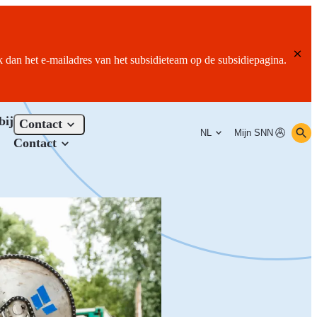
ik dan het e-mailadres van het subsidieteam op de subsidiepagina.
bij
Contact
NL
Mijn SNN
Contact