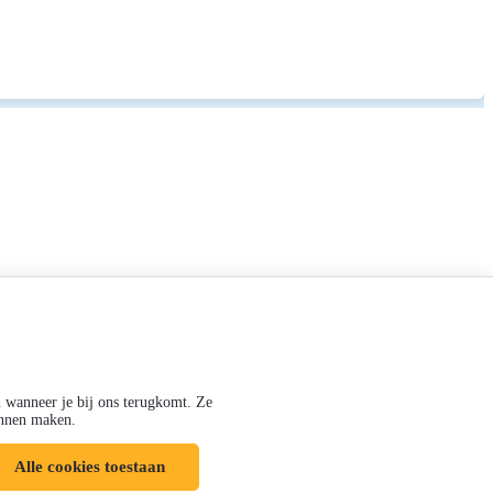
n wanneer je bij ons terugkomt. Ze
kunnen maken.
Alle cookies toestaan
Volg ons op: