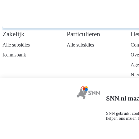
Zakelijk
Particulieren
He
Alle subsidies
Alle subsidies
Con
Kennisbank
Ove
Age
Nie
Wer
Mel
SNN.nl maa
nie
SNN gebruikt cooki
helpen ons inzien 
Privacyverklaring
Responsible disclosure
Toegankelijkheidsverklaring