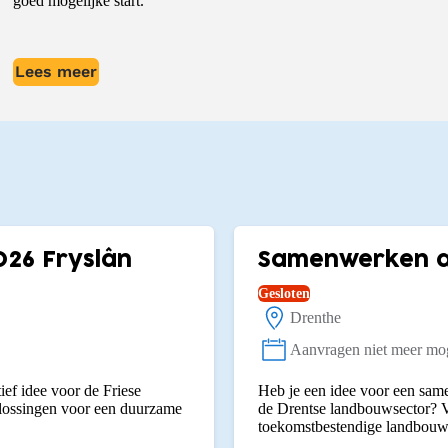
goed mogelijke start.
Lees meer
026 Fryslân
Samenwerken aa
Gesloten
Drenthe
Locatie:
Aanvragen niet meer mog
Status:
ief idee voor de Friese
Heb je een idee voor een same
plossingen voor een duurzame
de Drentse landbouwsector? V
toekomstbestendige landbouw