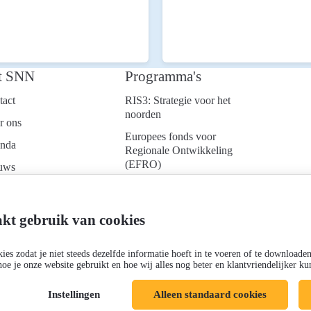
t SNN
Programma's
tact
RIS3: Strategie voor het
noorden
r ons
Europees fonds voor
nda
Regionale Ontwikkeling
(EFRO)
uws
Just Transition Fund
ken bij
(JTF)
d je aan voor onze
kt gebruik van cookies
Gemeenschappelijk
uwsbrief
Landbouwbeleid (GLB)
es zodat je niet steeds dezelfde informatie hoeft in te voeren of te downloade
hoe je onze website gebruikt en hoe wij alles nog beter en klantvriendelijker 
Instellingen
Alleen standaard cookies
Cookies