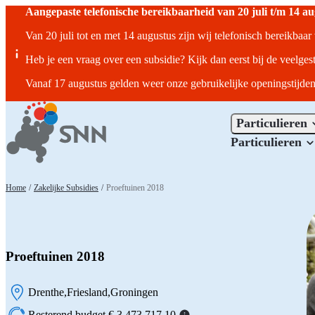
Aangepaste telefonische bereikbaarheid van 20 juli t/m 14 a
Van 20 juli tot en met 14 augustus zijn wij telefonisch bereikbaa
Heb je een vraag over een subsidie? Kijk dan eerst bij de veelges
Vanaf 17 augustus gelden weer onze gebruikelijke openingstijden
Particulieren
Particulieren
Home
/
Zakelijke Subsidies
/
Proeftuinen 2018
Proeftuinen 2018
Drenthe
Friesland
Groningen
Locatie:
Resterend budget € 3.473.717,10