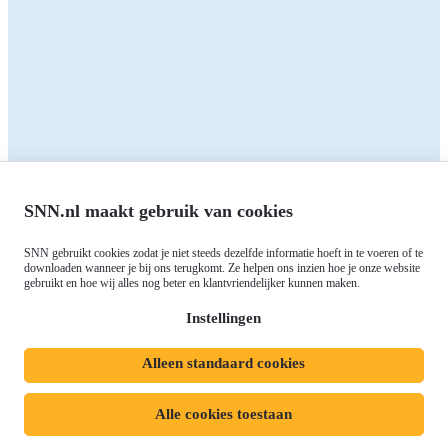
Alle subsidies
Alle subsidies
Kennisbank
Het SNN
Programma's
Contact
RIS3: Strategie voor het
noorden
Over ons
Europees fonds voor Regionale
Agenda
Ontwikkeling (EFRO)
Nieuws
SNN.nl maakt gebruik van cookies
Just Transition Fund (JTF)
Werken bij
Gemeenschappelijk
SNN gebruikt cookies zodat je niet steeds dezelfde informatie hoeft in te voeren of te
Meld je aan voor onze
Landbouwbeleid (GLB)
downloaden wanneer je bij ons terugkomt. Ze helpen ons inzien hoe je onze website
gebruikt en hoe wij alles nog beter en klantvriendelijker kunnen maken.
nieuwsbrief
Instellingen
Alleen standaard cookies
Privacyverklaring
Responsible disclosure
Toegankelijkheidsverklaring
Cookies
Alle cookies toestaan
Volg ons op:
Mijn dossier
Aanvraag starten