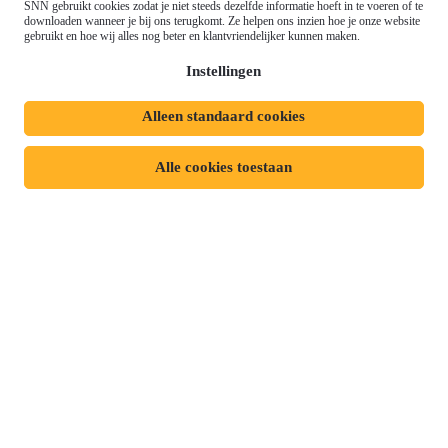
Gemeenschappelijk
SNN gebruikt cookies zodat je niet steeds dezelfde informatie hoeft in te voeren of te
Meld je aan voor onze
Landbouwbeleid (GLB)
downloaden wanneer je bij ons terugkomt. Ze helpen ons inzien hoe je onze website
gebruikt en hoe wij alles nog beter en klantvriendelijker kunnen maken.
nieuwsbrief
Instellingen
Alleen standaard cookies
Privacyverklaring
Responsible disclosure
Toegankelijkheidsverklaring
Cookies
Alle cookies toestaan
Volg ons op:
Mijn dossier
Aanvraag starten