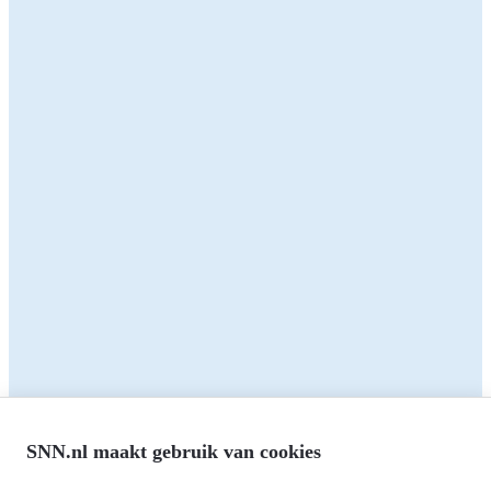
innovatief idee voor de Friese landbouwsector? Met deze
subsidie ontwikkel en test je samen oplossingen voor een
duurzame en toekomstbestendige landbouw.
Zakelijk
Particulieren
Alle subsidies
Alle subsidies
Kennisbank
Het SNN
Programma's
Contact
RIS3: Strategie voor het
noorden
Over ons
Europees fonds voor Regionale
Agenda
Ontwikkeling (EFRO)
Nieuws
SNN.nl maakt gebruik van cookies
Just Transition Fund (JTF)
Werken bij