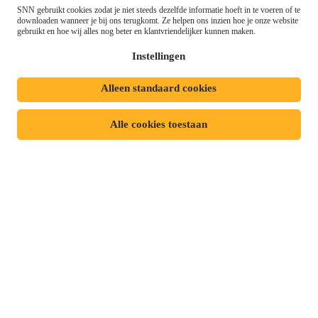
Gemeenschappelijk
SNN gebruikt cookies zodat je niet steeds dezelfde informatie hoeft in te voeren of te
Meld je aan voor onze
downloaden wanneer je bij ons terugkomt. Ze helpen ons inzien hoe je onze website
Landbouwbeleid (GLB)
gebruikt en hoe wij alles nog beter en klantvriendelijker kunnen maken.
nieuwsbrief
Instellingen
Alleen standaard cookies
Privacyverklaring
Responsible disclosure
Toegankelijkheidsverklaring
Cookies
Alle cookies toestaan
Volg ons op:
Mijn dossier
Aanvraag starten