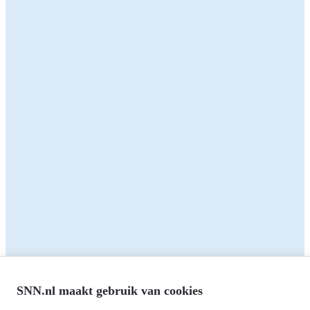
innovatief idee voor de Friese landbouwsector? Met deze
subsidie ontwikkel en test je samen oplossingen voor een
duurzame en toekomstbestendige landbouw.
Zakelijk
Particulieren
Alle subsidies
Alle subsidies
Kennisbank
Het SNN
Programma's
Contact
RIS3: Strategie voor het
noorden
Over ons
Europees fonds voor Regionale
Agenda
Ontwikkeling (EFRO)
Nieuws
SNN.nl maakt gebruik van cookies
Just Transition Fund (JTF)
Werken bij