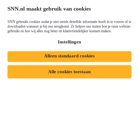
Ontwikkeling (EFRO)
SNN.nl maakt gebruik van cookies
Nieuws
Just Transition Fund (JTF)
Werken bij
Gemeenschappelijk
SNN gebruikt cookies zodat je niet steeds dezelfde informatie hoeft in te voeren of te
Meld je aan voor onze
downloaden wanneer je bij ons terugkomt. Ze helpen ons inzien hoe je onze website
Landbouwbeleid (GLB)
gebruikt en hoe wij alles nog beter en klantvriendelijker kunnen maken.
nieuwsbrief
Instellingen
Alleen standaard cookies
Privacyverklaring
Responsible disclosure
Toegankelijkheidsverklaring
Cookies
Alle cookies toestaan
Volg ons op:
Mijn dossier
Aanvraag starten