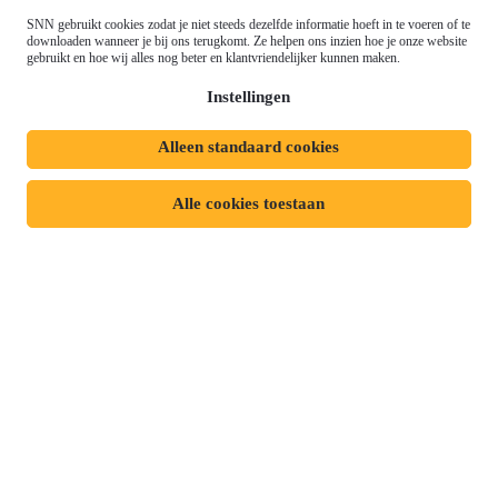
Werken bij
Gemeenschappelijk
SNN gebruikt cookies zodat je niet steeds dezelfde informatie hoeft in te voeren of te
Meld je aan voor onze
downloaden wanneer je bij ons terugkomt. Ze helpen ons inzien hoe je onze website
Landbouwbeleid (GLB)
gebruikt en hoe wij alles nog beter en klantvriendelijker kunnen maken.
nieuwsbrief
Instellingen
Alleen standaard cookies
Privacyverklaring
Responsible disclosure
Toegankelijkheidsverklaring
Cookies
Alle cookies toestaan
Volg ons op:
Mijn dossier
Aanvraag starten