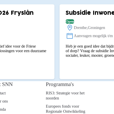
026 Fryslân
Subsidie Inwone
Open
Drenthe
Groningen
Locatie:
Aanvragen mogelijk t/m
Status:
ief idee voor de Friese
Heb je een goed idee dat bijdr
plossingen voor een duurzame
of dorp? Vraag de subsidie I
socialer, leuker, mooier, groen
t SNN
Programma's
tact
RIS3: Strategie voor het
noorden
r ons
Europees fonds voor
nda
Regionale Ontwikkeling