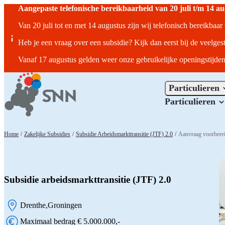
Aangepaste telefonische bereikbaarheid van 20 juli t/m 14 a
Van 20 juli tot en met 14 augustus zijn wij telefonisch bereikbaa
Heb je een vraag over een subsidie? Kijk dan eerst bij de veelges
Vanaf 17 augustus gelden weer onze gebruikelijke openingstijden
Particulieren
Particulieren
Home
/
Zakelijke Subsidies
/
Subsidie Arbeidsmarkttransitie (JTF) 2.0
/
Aanvraag voorbere
Subsidie arbeidsmarkttransitie (JTF) 2.0
Drenthe
Groningen
Locatie:
Maximaal bedrag € 5.000.000,-