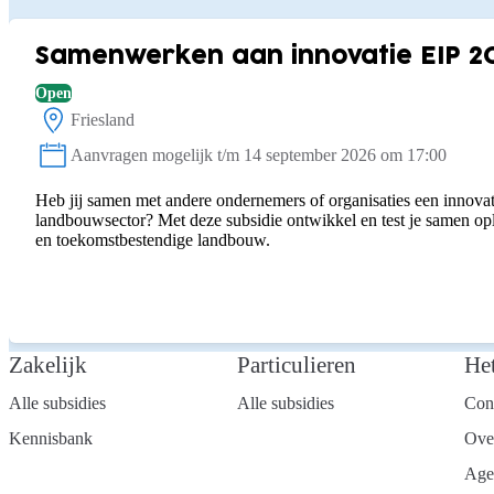
Samenwerken aan innovatie EIP 2
Open
Friesland
Locatie:
Aanvragen mogelijk t/m 14 september 2026 om 17:00
Status:
Heb jij samen met andere ondernemers of organisaties een innovat
landbouwsector? Met deze subsidie ontwikkel en test je samen o
en toekomstbestendige landbouw.
Zakelijk
Particulieren
He
Alle subsidies
Alle subsidies
Con
Kennisbank
Ove
Age