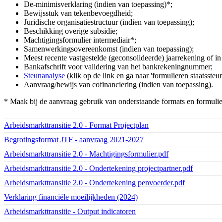
De-minimisverklaring (indien van toepassing)*;
Bewijsstuk van tekenbevoegdheid;
Juridische organisatiestructuur (indien van toepassing);
Beschikking overige subsidie;
Machtigingsformulier intermediair*;
Samenwerkingsovereenkomst (indien van toepassing);
Meest recente vastgestelde (geconsolideerde) jaarrekening of i
Bankafschrift voor validering van het bankrekeningnummer;
Steunanalyse
(klik op de link en ga naar 'formulieren staatssteun
Aanvraag/bewijs van cofinanciering (indien van toepassing).
* Maak bij de aanvraag gebruik van onderstaande formats en formulie
Download bestand:
Arbeidsmarkttransitie 2.0 - Format Projectplan
(DOCX)
Download bestand:
Begrotingsformat JTF - aanvraag 2021-2027
(XLSX)
Download bestand:
Arbeidsmarkttransitie 2.0 - Machtigingsformulier.pdf
(PDF)
Download bestand:
Arbeidsmarkttransitie 2.0 - Ondertekening projectpartner.pdf
(PDF)
Download bestand:
Arbeidsmarkttransitie 2.0 - Ondertekening penvoerder.pdf
(PDF)
Download bestand:
Verklaring financiële moeilijkheden (2024)
(PDF)
Download bestand:
Arbeidsmarkttransitie - Output indicatoren
(DOCX)