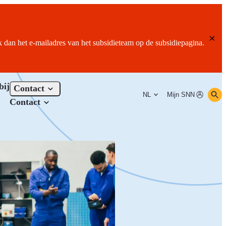
ik dan het e-mailadres van het subsidieteam op de subsidiepagina.
bij
Contact
NL
Mijn SNN
Contact