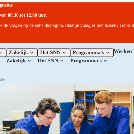
ugustus
r van
08.30 tot 12.00 uur
.
telde vragen op de subsidiepagina. Staat je vraag er niet tussen? Gebru
.
Werken 
Zakelijk
Het SNN
Programma's
Zakelijk
Het SNN
Programma's
iden