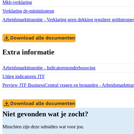
Download bestand:
Mkb-verklaring
(PDF)
Download bestand:
Verklaring de-minimissteun
(PDF)
Download bestand:
Arbeidsmarkttransitie - Verklaring geen dekking reguliere geldstrome
Download alle documenten
Extra informatie
Download bestand:
Arbeidsmarkttransitie - Indicatorenonderbouwing
(DOCX)
Download bestand:
Uitleg indicatoren JTF
(PDF)
Download bestand:
Preview JTF BusinessCentral vragen en bestanden - Arbeidsmarkttrans
Download alle documenten
Niet gevonden wat je zocht?
Misschien zijn deze subsidies wat voor jou.