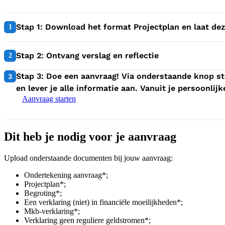
1:
Stap 1: Download het format Projectplan en laat de
1
2:
Stap 2: Ontvang verslag en reflectie
2
3:
Stap 3: Doe een aanvraag! Via onderstaande knop st
3
en lever je alle informatie aan. Vanuit je persoonli
Aanvraag starten
Dit heb je nodig voor je aanvraag
Upload onderstaande documenten bij jouw aanvraag:
Ondertekening aanvraag*;
Projectplan*;
Begroting*;
Een verklaring (niet) in financiële moeilijkheden*;
Mkb-verklaring*;
Verklaring geen reguliere geldstromen*;