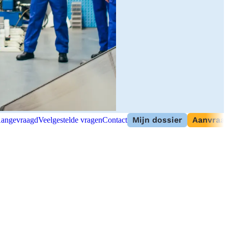
Mijn dossier
Aanvraag
angevraagd
Veelgestelde vragen
Contact