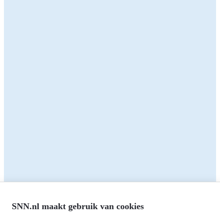
innovatief idee voor de Friese landbouwsector? Met deze
subsidie ontwikkel en test je samen oplossingen voor een
duurzame en toekomstbestendige landbouw.
Zakelijk
Particulieren
Alle subsidies
Alle subsidies
Kennisbank
Het SNN
Programma's
Contact
RIS3: Strategie voor het
noorden
Over ons
Europees fonds voor Regionale
Agenda
Ontwikkeling (EFRO)
Nieuws
SNN.nl maakt gebruik van cookies
Just Transition Fund (JTF)
Werken bij