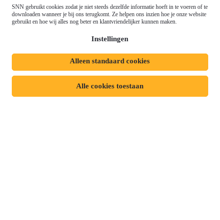
Gemeenschappelijk
SNN gebruikt cookies zodat je niet steeds dezelfde informatie hoeft in te voeren of te
Meld je aan voor onze
downloaden wanneer je bij ons terugkomt. Ze helpen ons inzien hoe je onze website
Landbouwbeleid (GLB)
gebruikt en hoe wij alles nog beter en klantvriendelijker kunnen maken.
nieuwsbrief
Instellingen
Alleen standaard cookies
Privacyverklaring
Responsible disclosure
Toegankelijkheidsverklaring
Cookies
Alle cookies toestaan
Volg ons op:
Mijn dossier
Aanvraag starten