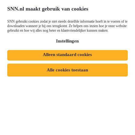
Ontwikkeling (EFRO)
Nieuws
SNN.nl maakt gebruik van cookies
Just Transition Fund (JTF)
Werken bij
Gemeenschappelijk
SNN gebruikt cookies zodat je niet steeds dezelfde informatie hoeft in te voeren of te
Meld je aan voor onze
Landbouwbeleid (GLB)
downloaden wanneer je bij ons terugkomt. Ze helpen ons inzien hoe je onze website
gebruikt en hoe wij alles nog beter en klantvriendelijker kunnen maken.
nieuwsbrief
Instellingen
Alleen standaard cookies
Privacyverklaring
Responsible disclosure
Toegankelijkheidsverklaring
Cookies
Alle cookies toestaan
Volg ons op:
Mijn dossier
Aanvraag starten