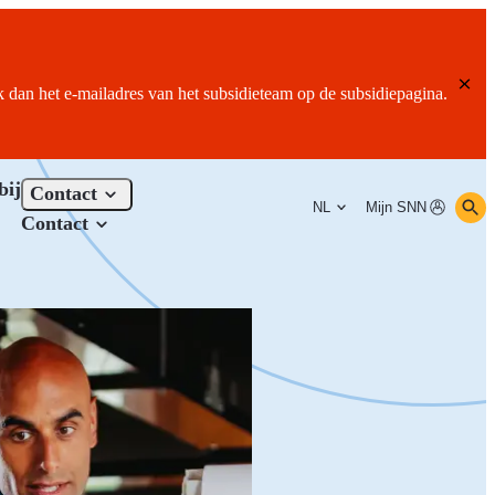
ik dan het e-mailadres van het subsidieteam op de subsidiepagina.
bij
Contact
NL
Mijn SNN
Contact