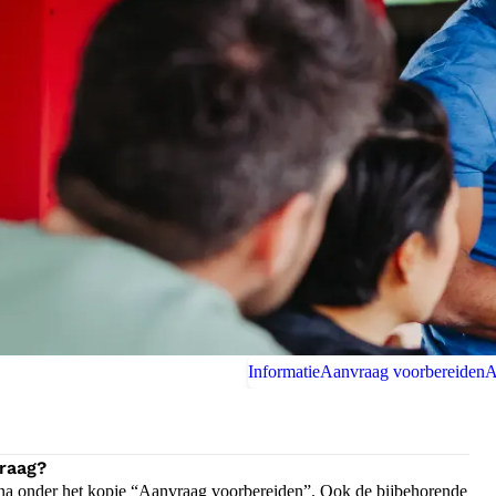
Informatie
Aanvraag voorbereiden
A
raag?
na onder het kopje “Aanvraag voorbereiden”. Ook de bijbehorende