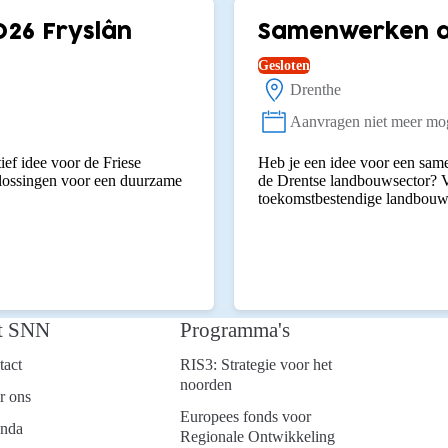
026 Fryslân
Samenwerken aa
Gesloten
Drenthe
Locatie:
Aanvragen niet meer mog
Status:
ief idee voor de Friese
Heb je een idee voor een same
plossingen voor een duurzame
de Drentse landbouwsector? V
toekomstbestendige landbouw
t SNN
Programma's
tact
RIS3: Strategie voor het
noorden
r ons
Europees fonds voor
nda
Regionale Ontwikkeling