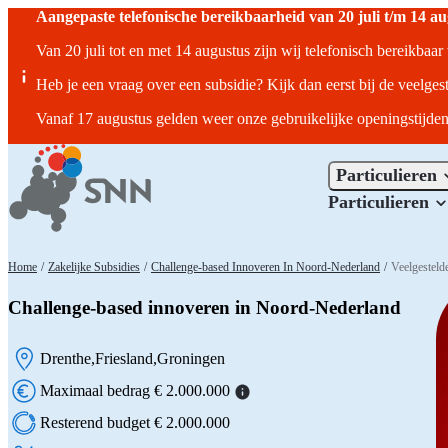
Aangepaste telefonische bereikbaarheid van 20 juli t/m 14 a
Van 20 juli tot en met 14 augustus zijn wij telefonisch bereikbaa
Heb je een vraag over een subsidie? Kijk dan eerst bij de veelges
Vanaf 17 augustus gelden weer onze gebruikelijke openingstijden
Particulieren
Particulieren
Home
/
Zakelijke Subsidies
/
Challenge-based Innoveren In Noord-Nederland
/
Veelgesteld
Challenge-based innoveren in Noord-Nederland
Drenthe
Friesland
Groningen
Locatie:
Maximaal bedrag € 2.000.000
Resterend budget € 2.000.000