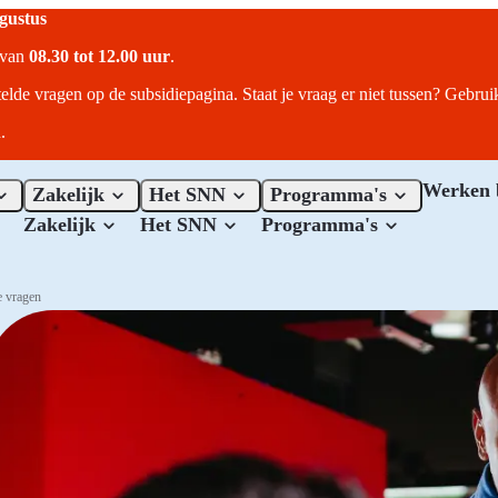
ugustus
r van
08.30 tot 12.00 uur
.
telde vragen op de subsidiepagina. Staat je vraag er niet tussen? Gebru
.
Werken 
Zakelijk
Het SNN
Programma's
Zakelijk
Het SNN
Programma's
e vragen