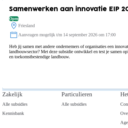
Samenwerken aan innovatie EIP 2
Open
Friesland
Locatie:
Aanvragen mogelijk t/m 14 september 2026 om 17:00
Status:
Heb jij samen met andere ondernemers of organisaties een innovat
landbouwsector? Met deze subsidie ontwikkel en test je samen o
en toekomstbestendige landbouw.
Zakelijk
Particulieren
He
Alle subsidies
Alle subsidies
Con
Kennisbank
Ove
Age