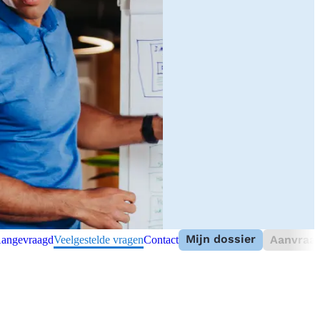
Mijn dossier
Aanvraag
angevraagd
Veelgestelde vragen
Contact