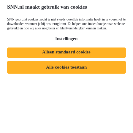
Ontwikkeling (EFRO)
Nieuws
SNN.nl maakt gebruik van cookies
Just Transition Fund (JTF)
Werken bij
Gemeenschappelijk
SNN gebruikt cookies zodat je niet steeds dezelfde informatie hoeft in te voeren of te
Meld je aan voor onze
downloaden wanneer je bij ons terugkomt. Ze helpen ons inzien hoe je onze website
Landbouwbeleid (GLB)
gebruikt en hoe wij alles nog beter en klantvriendelijker kunnen maken.
nieuwsbrief
Instellingen
Alleen standaard cookies
Privacyverklaring
Responsible disclosure
Toegankelijkheidsverklaring
Cookies
Alle cookies toestaan
Volg ons op:
Mijn dossier
Aanvraag starten