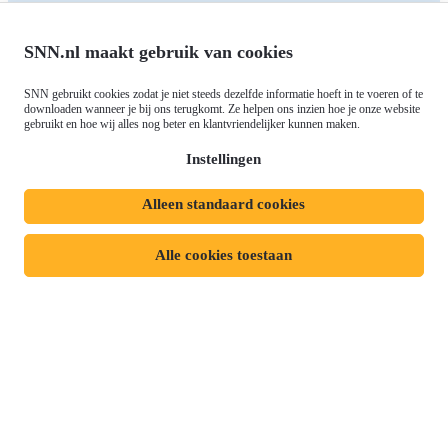
Europees fonds voor Regionale
Agenda
Ontwikkeling (EFRO)
Nieuws
SNN.nl maakt gebruik van cookies
Just Transition Fund (JTF)
Werken bij
Gemeenschappelijk
SNN gebruikt cookies zodat je niet steeds dezelfde informatie hoeft in te voeren of te
Meld je aan voor onze
Landbouwbeleid (GLB)
downloaden wanneer je bij ons terugkomt. Ze helpen ons inzien hoe je onze website
gebruikt en hoe wij alles nog beter en klantvriendelijker kunnen maken.
nieuwsbrief
Instellingen
Alleen standaard cookies
Privacyverklaring
Responsible disclosure
Toegankelijkheidsverklaring
Cookies
Alle cookies toestaan
Volg ons op:
Mijn dossier
Aanvraag starten