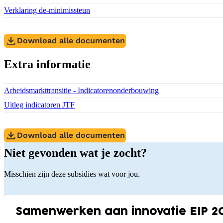
Download bestand:
Verklaring de-minimissteun
(PDF)
Download alle documenten
Extra informatie
Download bestand:
Arbeidsmarkttransitie - Indicatorenonderbouwing
(DOCX)
Download bestand:
Uitleg indicatoren JTF
(PDF)
Download alle documenten
Niet gevonden wat je zocht?
Misschien zijn deze subsidies wat voor jou.
Samenwerken aan innovatie EIP 2