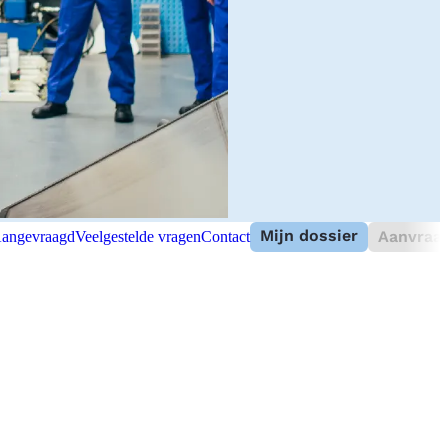
Mijn dossier
Aanvraag
angevraagd
Veelgestelde vragen
Contact