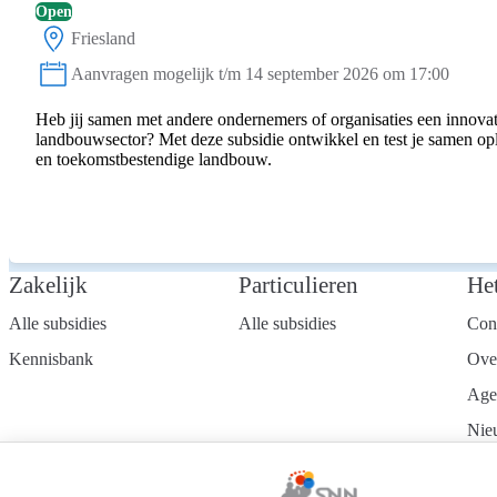
Open
Friesland
Locatie:
Aanvragen mogelijk t/m 14 september 2026 om 17:00
Status:
Heb jij samen met andere ondernemers of organisaties een innovat
landbouwsector? Met deze subsidie ontwikkel en test je samen o
en toekomstbestendige landbouw.
Zakelijk
Particulieren
He
Alle subsidies
Alle subsidies
Con
Kennisbank
Ove
Age
Nie
Wer