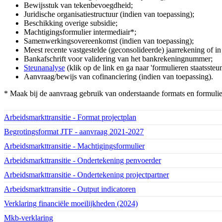
Bewijsstuk van tekenbevoegdheid;
Juridische organisatiestructuur (indien van toepassing);
Beschikking overige subsidie;
Machtigingsformulier intermediair*;
Samenwerkingsovereenkomst (indien van toepassing);
Meest recente vastgestelde (geconsolideerde) jaarrekening of i
Bankafschrift voor validering van het bankrekeningnummer;
Steunanalyse
(klik op de link en ga naar 'formulieren staatssteun
Aanvraag/bewijs van cofinanciering (indien van toepassing).
* Maak bij de aanvraag gebruik van onderstaande formats en formulie
Download bestand:
Arbeidsmarkttransitie - Format projectplan
(DOCX)
Download bestand:
Begrotingsformat JTF - aanvraag 2021-2027
(XLSX)
Download bestand:
Arbeidsmarkttransitie - Machtigingsformulier
(PDF)
Download bestand:
Arbeidsmarkttransitie - Ondertekening penvoerder
(PDF)
Download bestand:
Arbeidsmarkttransitie - Ondertekening projectpartner
(PDF)
Download bestand:
Arbeidsmarkttransitie - Output indicatoren
(DOCX)
Download bestand:
Verklaring financiële moeilijkheden (2024)
(PDF)
Download bestand:
Mkb-verklaring
(PDF)