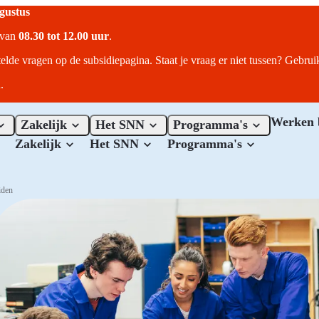
ugustus
r van
08.30 tot 12.00 uur
.
telde vragen op de subsidiepagina. Staat je vraag er niet tussen? Gebru
.
Werken 
Zakelijk
Het SNN
Programma's
Zakelijk
Het SNN
Programma's
iden