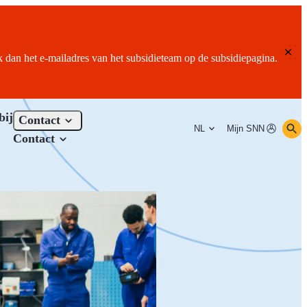
ik dan het e-mailadres van het subsidieteam op de subsidiepagina.
bij
Contact
NL
Mijn SNN
Contact