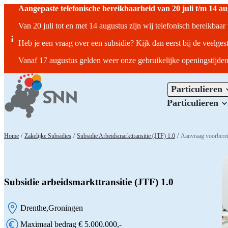
Aangepaste telefonische bereikbaarheid van 20 juli t/m 14 a
Van 20 juli tot en met 14 augustus zijn wij telefonisch bereikbaa
Heb je een vraag over een subsidie? Kijk dan eerst bij de veelges
Vanaf 17 augustus gelden weer onze gebruikelijke openingstijden
Particulieren
Particulieren
Home
/
Zakelijke Subsidies
/
Subsidie Arbeidsmarkttransitie (JTF) 1.0
/
Aanvraag voorbere
Subsidie arbeidsmarkttransitie (JTF) 1.0
Drenthe
Groningen
Locatie:
Maximaal bedrag € 5.000.000,-