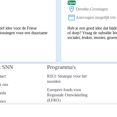
Open
Drenthe
Groningen
Locatie:
Aanvragen mogelijk t/m
Status:
ief idee voor de Friese
Heb je een goed idee dat bijdr
plossingen voor een duurzame
of dorp? Vraag de subsidie I
socialer, leuker, mooier, groen
t SNN
Programma's
tact
RIS3: Strategie voor het
noorden
r ons
Europees fonds voor
nda
Regionale Ontwikkeling
(EFRO)
uws
Just Transition Fund
ken bij
(JTF)