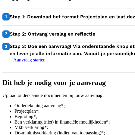
1:
Stap 1: Download het format Projectplan en laat de
1
2:
Stap 2: Ontvang verslag en reflectie
2
3:
Stap 3: Doe een aanvraag! Via onderstaande knop st
3
en lever je alle informatie aan. Vanuit je persoonli
Aanvraag starten
Dit heb je nodig voor je aanvraag
Upload onderstaande documenten bij jouw aanvraag:
Ondertekening aanvraag*;
Projectplan*;
Begroting*;
Een verklaring (niet) in financiële moeilijkheden*;
Mkb-verklaring*;
De-minimisverklaring (indien van toepassing)*;