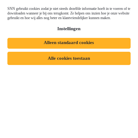
Werken bij
Gemeenschappelijk
SNN gebruikt cookies zodat je niet steeds dezelfde informatie hoeft in te voeren of te
Meld je aan voor onze
downloaden wanneer je bij ons terugkomt. Ze helpen ons inzien hoe je onze website
Landbouwbeleid (GLB)
gebruikt en hoe wij alles nog beter en klantvriendelijker kunnen maken.
nieuwsbrief
Instellingen
Alleen standaard cookies
Privacyverklaring
Responsible disclosure
Toegankelijkheidsverklaring
Cookies
Alle cookies toestaan
Volg ons op:
Mijn dossier
Aanvraag starten