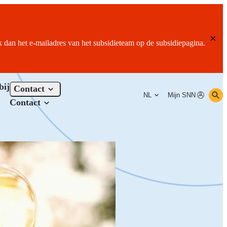
ik dan het e-mailadres van het subsidieteam op de subsidiepagina.
bij
Contact
NL
Mijn SNN
Contact