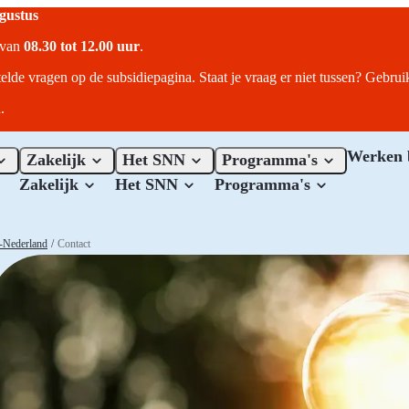
ugustus
r van
08.30 tot 12.00 uur
.
telde vragen op de subsidiepagina. Staat je vraag er niet tussen? Gebru
.
Werken 
Zakelijk
Het SNN
Programma's
Zakelijk
Het SNN
Programma's
d-Nederland
/
Contact