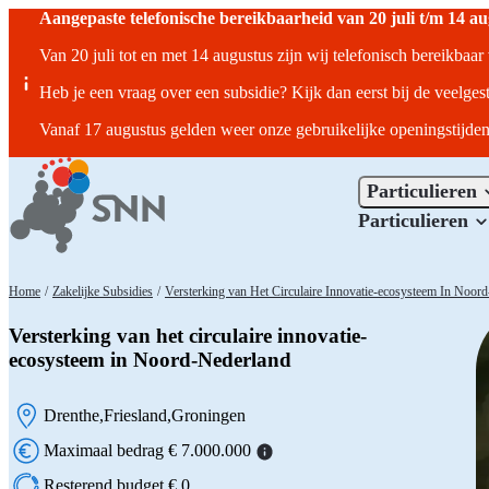
Aangepaste telefonische bereikbaarheid van 20 juli t/m 14 a
Van 20 juli tot en met 14 augustus zijn wij telefonisch bereikbaa
Heb je een vraag over een subsidie? Kijk dan eerst bij de veelges
Vanaf 17 augustus gelden weer onze gebruikelijke openingstijden
Particulieren
Particulieren
Home
/
Zakelijke Subsidies
/
Versterking van Het Circulaire Innovatie-ecosysteem In Noor
Versterking van het circulaire innovatie-
ecosysteem in Noord-Nederland
Drenthe
Friesland
Groningen
Locatie:
Maximaal bedrag € 7.000.000
Resterend budget € 0