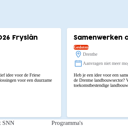
026 Fryslân
Samenwerken aa
Gesloten
Drenthe
Locatie:
Aanvragen niet meer mog
Status:
ief idee voor de Friese
Heb je een idee voor een same
plossingen voor een duurzame
de Drentse landbouwsector? V
toekomstbestendige landbouw
t SNN
Programma's