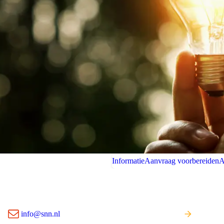
Informatie
Aanvraag voorbereiden
A
info@snn.nl