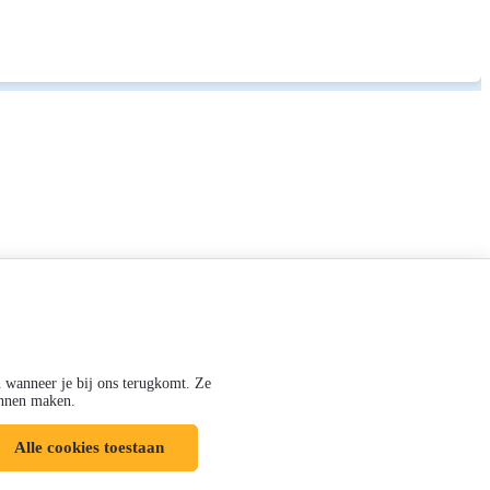
n wanneer je bij ons terugkomt. Ze
kunnen maken.
Alle cookies toestaan
Volg ons op: