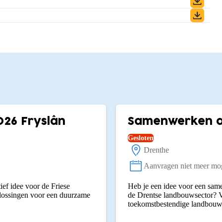
026 Fryslân
Samenwerken aa
Gesloten
Drenthe
Locatie:
Aanvragen niet meer mog
Status:
ief idee voor de Friese
Heb je een idee voor een same
plossingen voor een duurzame
de Drentse landbouwsector? V
toekomstbestendige landbouw