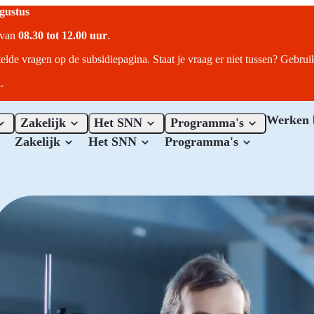
ugustus
r van
08.30 tot 12.00 uur
.
telde vragen op de subsidiepagina. Staat je vraag er niet tussen? Gebru
.
Werken 
Zakelijk
Het SNN
Programma's
Zakelijk
Het SNN
Programma's