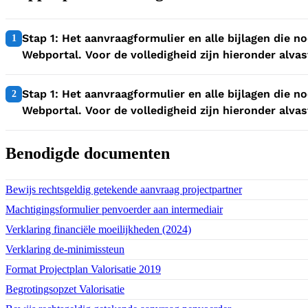
1:
Stap 1: Het aanvraagformulier en alle bijlagen die n
1
Webportal. Voor de volledigheid zijn hieronder alvast
2:
Stap 1: Het aanvraagformulier en alle bijlagen die n
2
Webportal. Voor de volledigheid zijn hieronder alvast
Benodigde documenten
Download bestand:
Bewijs rechtsgeldig getekende aanvraag projectpartner
(DOCX)
Download bestand:
Machtigingsformulier penvoerder aan intermediair
(PDF)
Download bestand:
Verklaring financiële moeilijkheden (2024)
(PDF)
Download bestand:
Verklaring de-minimissteun
(PDF)
Download bestand:
Format Projectplan Valorisatie 2019
(DOCX)
Download bestand:
Begrotingsopzet Valorisatie
(XLSX)