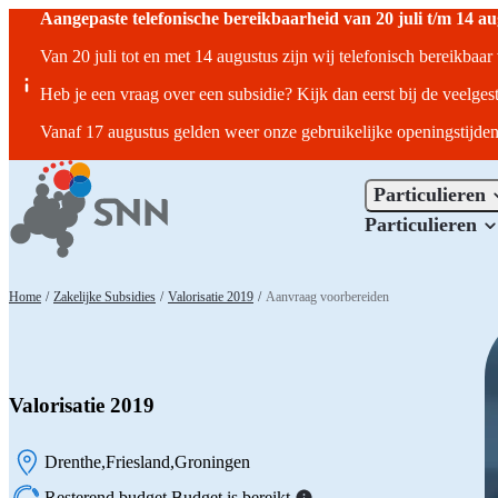
Aangepaste telefonische bereikbaarheid van 20 juli t/m 14 a
Van 20 juli tot en met 14 augustus zijn wij telefonisch bereikbaa
Heb je een vraag over een subsidie? Kijk dan eerst bij de veelges
Vanaf 17 augustus gelden weer onze gebruikelijke openingstijden
Particulieren
Particulieren
Home
/
Zakelijke Subsidies
/
Valorisatie 2019
/
Aanvraag voorbereiden
Valorisatie 2019
Drenthe
Friesland
Groningen
Locatie:
Resterend budget Budget is bereikt