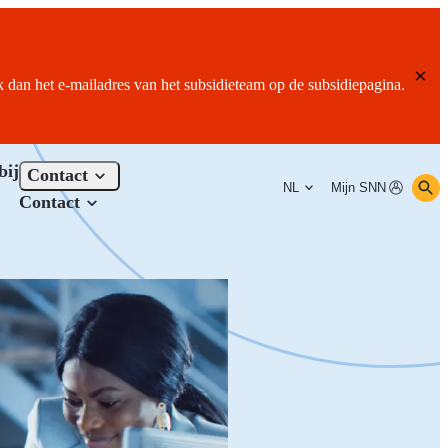
ik dan het e-mailadres van het subsidieteam op de subsidiepagina.
bij
Contact
NL
Mijn SNN
Contact