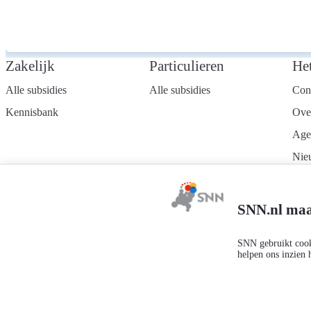
Zakelijk
Particulieren
He
Alle subsidies
Alle subsidies
Con
Kennisbank
Ove
Age
Nie
Wer
Mel
SNN.nl maa
nie
SNN gebruikt cooki
helpen ons inzien 
Privacyverklaring
Responsible disclosure
Toegankelijkheidsverklaring