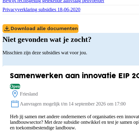
Download bestand:
Bewijs rechtsgeldig getekende aanvraag penvoerder
(DOCX)
Download bestand:
Privacyverklaring subsidies 18-06-2020
(PDF)
Download alle documenten
Niet gevonden wat je zocht?
Misschien zijn deze subsidies wat voor jou.
Samenwerken aan innovatie EIP 2
Open
Friesland
Locatie:
Aanvragen mogelijk t/m 14 september 2026 om 17:00
Status:
Heb jij samen met andere ondernemers of organisaties een innovat
landbouwsector? Met deze subsidie ontwikkel en test je samen o
en toekomstbestendige landbouw.