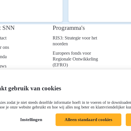
t SNN
Programma's
tact
RIS3: Strategie voor het
noorden
r ons
Europees fonds voor
nda
Regionale Ontwikkeling
(EFRO)
uws
Just Transition Fund
ken bij
(JTF)
d je aan voor onze
kt gebruik van cookies
Gemeenschappelijk
uwsbrief
Landbouwbeleid (GLB)
es zodat je niet steeds dezelfde informatie hoeft in te voeren of te downloade
hoe je onze website gebruikt en hoe wij alles nog beter en klantvriendelijker 
Instellingen
Alleen standaard cookies
Cookies