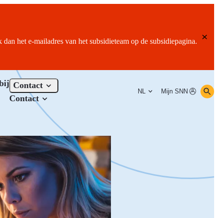
ik dan het e-mailadres van het subsidieteam op de subsidiepagina.
bij
Contact
NL
Mijn SNN
Contact