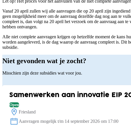
Let op! Het proces voor het aanvullen van de niet complete aanvragen g
Vanaf 20 april zullen wij alle aanvragen die op 20 april zijn ingedie
geen mogelijkheid meer om de aanvraag dezelfde dag nog aan te vulle
compleet is, dan volgt na 20 april het verzoek om de aanvraag aan te 
hebben ontvangen.
Alle niet complete aanvragen krijgen op hetzelfde moment de kans h
worden aangeleverd, is de dag waarop de aanvraag compleet is. Dit hee
subsidie.
Niet gevonden wat je zocht?
Misschien zijn deze subsidies wat voor jou.
Samenwerken aan innovatie EIP 2
Open
Friesland
Locatie:
Aanvragen mogelijk t/m 14 september 2026 om 17:00
Status: