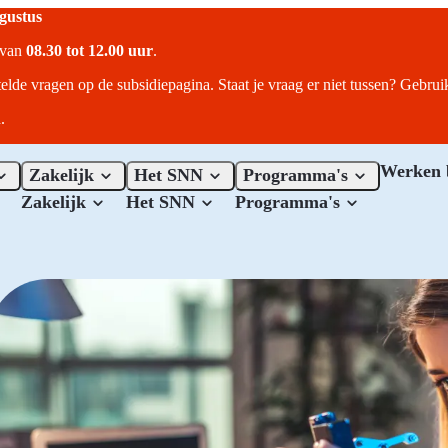
ugustus
r van
08.30 tot 12.00 uur
.
telde vragen op de subsidiepagina. Staat je vraag er niet tussen? Gebru
.
Werken 
Zakelijk
Het SNN
Programma's
Zakelijk
Het SNN
Programma's