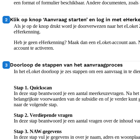
een format of formulier beschikbaar. Andere documenten, zoals of
2:
Klik op knop ‘Aanvraag starten’ en log in met eHerk
2
Als je op de knop drukt word je doorverwezen naar het eLoket Z
eHerkenning.
Heb je geen eHerkenning? Maak dan een eLoket-account aan. Na
account te activeren.
3:
Doorloop de stappen van het aanvraagproces
3
In het eLoket doorloop je zes stappen om een aanvraag in te di
Stap 1. Quickscan
In deze stap beantwoord je een aantal meerkeuzevragen. Na het 
belangrijkste voorwaarden van de subsidie en of je verder kunt
naar de volgende stap.
Stap 2. Verdiepende vragen
In deze stap beantwoord je een aantal vragen over de inhoud v
Stap 3. NAW-gegevens
In deze stap vul je gegevens in over je naam, adres en woonpla