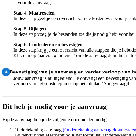
is voor de aanvraag.
Stap 4. Maatregelen
In deze stap geef je een overzicht van de kosten waarvoor je su
Stap 5. Bijlagen
In deze stap voeg je de bestanden toe die je nodig hebt voor het
Stap 6. Controleren en bevestigen
In deze stap krijg je een overzicht van alle stappen die je hebt d
Klik dan op ‘aanvraag indienen’ om de aanvraag definitief in te
4:
Bevestiging van je aanvraag en verder verloop van 
4
Jouw aanvraag is nu ingediend. Je ontvangt een bevestiging van 
verloop van het subsidieproces op het tabblad ‘Aangevraagd.’
Dit heb je nodig voor je aanvraag
Bij de aanvraag heb je de volgende documenten nodig:
Ondertekening aanvraag
(Ondertekening aanvraag downloaden
Bij gebruik van eHerkenning is het formulier 'Ondertekening aa