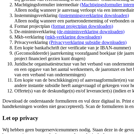
Machtigingsformulier intermediair
(Machtigingsformulier inter
Alleen nodig wanneer je aanvraag verloopt via een intermediair
Instemmingsverklaring
(instemmingsverklaring downloaden)
Alleen nodig wanneer een partneronderneming of verbonden on
Format projectplan
(format projectplan downloaden)
De-minimisverklaring
(de-minimisverklaring downloaden)
Mkb-verklaring
(mkb-verklaring downloaden)
Privacyverklaring
(Privacyverklaring subsidie downloaden)
Een kopie bankafschrift (ter verificatie van je IBAN-nummer)
(Geconsolideerde) jaarrekening voorafgaand boekjaar (de jaarr
project financieel gezien kunt dragen)
Juridische organisatiestructuur van het verband van ondernem
en een opgave van het aantal werknemers, de jaaromzet en het 
van een verband van ondernemingen)
Een kopie van de beschikking(en) of aanvraagformulier(en) van d
andere instantie subsidie heeft aangevraagd of gekregen voor he
Offerte(s) van de deskundige(n) en/of leverancier(s) (indien er
Download de onderstaande formulieren en vul deze digitaal in. Print 
handtekeningen worden niet geaccepteerd). Scan de formulieren in e
Let op privacy
Wij hebben geen burgerservicenummers nodig. Staan deze in de gevr