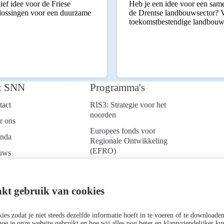
ief idee voor de Friese
Heb je een idee voor een same
plossingen voor een duurzame
de Drentse landbouwsector? V
toekomstbestendige landbouw
t SNN
Programma's
tact
RIS3: Strategie voor het
noorden
r ons
Europees fonds voor
nda
Regionale Ontwikkeling
(EFRO)
uws
Just Transition Fund
ken bij
(JTF)
d je aan voor onze
kt gebruik van cookies
Gemeenschappelijk
uwsbrief
Landbouwbeleid (GLB)
es zodat je niet steeds dezelfde informatie hoeft in te voeren of te downloade
hoe je onze website gebruikt en hoe wij alles nog beter en klantvriendelijker 