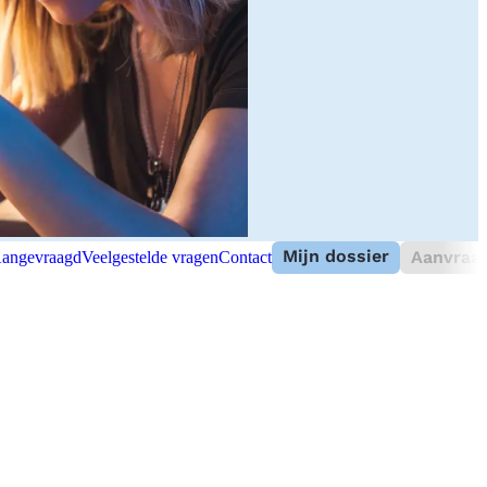
Mijn dossier
Aanvraag
angevraagd
Veelgestelde vragen
Contact