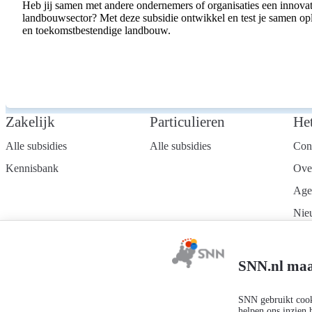
Heb jij samen met andere ondernemers of organisaties een innovat
landbouwsector? Met deze subsidie ontwikkel en test je samen o
en toekomstbestendige landbouw.
Zakelijk
Particulieren
He
Alle subsidies
Alle subsidies
Con
Kennisbank
Ove
Age
Nie
Wer
Mel
SNN.nl maa
nie
SNN gebruikt cooki
helpen ons inzien 