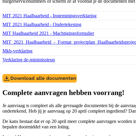
burgerservicenummers of scherm ze af voordat je de documenten met 
Download bestand:
MIT 2021 Haalbaarheid - Instemmingsverklaring
(PDF)
Download bestand:
MIT 2021 Haalbaarheid - Ondertekening
(PDF)
Download bestand:
MIT Haalbaarheid 2021 - Machtigingsformulier
(PDF)
Download bestand:
MIT_2021_Haalbaarheid_-_Format_projectplan_Haalbaarheidsprojec
Download bestand:
Mkb-verklaring
(PDF)
Download bestand:
Verklaring de-minimissteun
(PDF)
Download alle documenten
Complete aanvragen hebben voorrang!
Je aanvraag is compleet als alle gevraagde documenten bij de aanvraag
ondertekend. Heb jij je aanvraag op 20 april compleet ingediend? Dan
De kans bestaat dat er op 20 april meer complete aanvragen worden ing
bepalen doormiddel van een loting.