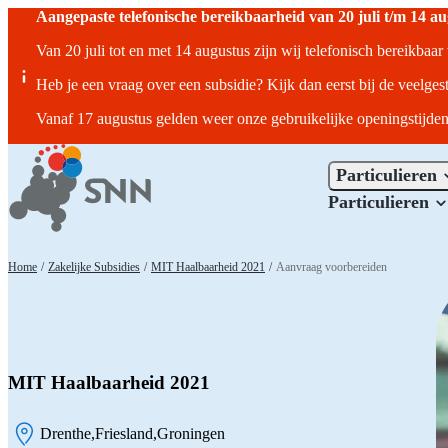
Aangepaste telefonische bereikbaarheid van 20 juli t/m 14 a
Van 20 juli tot en met 14 augustus zijn wij telefonisch bereikbaa
Heb je een vraag over een subsidie? Kijk dan eerst bij de veelges
Vanaf 17 augustus gelden weer onze gebruikelijke openingstijden
Particulieren
Particulieren
Home
/
Zakelijke Subsidies
/
MIT Haalbaarheid 2021
/
Aanvraag voorbereiden
MIT Haalbaarheid 2021
Drenthe
Friesland
Groningen
Locatie: