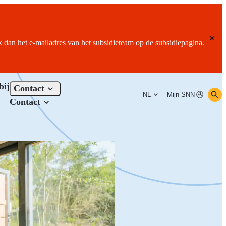
ik dan het e-mailadres van het subsidieteam op de subsidiepagina.
bij
Contact
NL
Mijn SNN
Contact