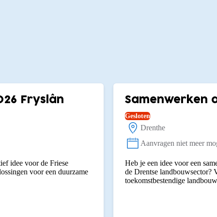
026 Fryslân
Samenwerken aa
Gesloten
Drenthe
Locatie:
Aanvragen niet meer mog
Status:
ief idee voor de Friese
Heb je een idee voor een same
plossingen voor een duurzame
de Drentse landbouwsector? V
toekomstbestendige landbouw