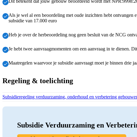
Dit betekent dat jouw gebouw beoordeeld wordt met NPR:9998:2018
Als je wel al een beoordeling met oude inzichten hebt ontvangen 
subsidie van 17.000 euro
Heb je over de herbeoordeling nog geen besluit van de NCG ontv
Je hebt twee aanvraagmomenten om een aanvraag in te dienen. Dit
Maatregelen waarvoor je subsidie aanvraagt moet je binnen drie ja
Regeling & toelichting
Download bestand:
Subsidieregeling verduurzaming, onderhoud en verbetering gebouwe
Subsidie Verduurzaming en Verbeter