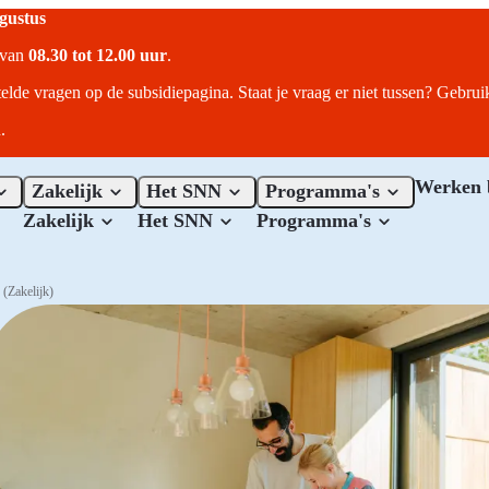
ugustus
r van
08.30 tot 12.00 uur
.
telde vragen op de subsidiepagina. Staat je vraag er niet tussen? Gebru
.
Werken 
Zakelijk
Het SNN
Programma's
Zakelijk
Het SNN
Programma's
(Zakelijk)