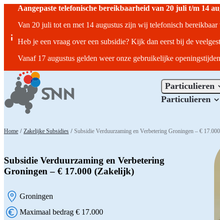
Aangepaste telefonische bereikbaarheid van 20 juli t/m 14 a
Van 20 juli tot en met 14 augustus zijn wij telefonisch bereikbaa
Heb je een vraag over een subsidie? Kijk dan eerst bij de veelges
Vanaf 17 augustus gelden weer onze gebruikelijke openingstijden
Particulieren
Particulieren
Home
/
Zakelijke Subsidies
/
Subsidie Verduurzaming en Verbetering Groningen – € 17.000 
Subsidie Verduurzaming en Verbetering
Groningen – € 17.000 (Zakelijk)
Groningen
Locatie:
Maximaal bedrag € 17.000