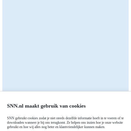
Zakelijk
Particulieren
Alle subsidies
Alle subsidies
Kennisbank
Het SNN
Programma's
Contact
RIS3: Strategie voor het
noorden
Over ons
Europees fonds voor Regionale
Agenda
Ontwikkeling (EFRO)
Nieuws
SNN.nl maakt gebruik van cookies
Just Transition Fund (JTF)
Werken bij
Gemeenschappelijk
SNN gebruikt cookies zodat je niet steeds dezelfde informatie hoeft in te voeren of te
Meld je aan voor onze
Landbouwbeleid (GLB)
downloaden wanneer je bij ons terugkomt. Ze helpen ons inzien hoe je onze website
gebruikt en hoe wij alles nog beter en klantvriendelijker kunnen maken.
nieuwsbrief