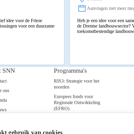
Locatie:
Aanvragen niet meer mog
Status:
ief idee voor de Friese
Heb je een idee voor een same
plossingen voor een duurzame
de Drentse landbouwsector? V
toekomstbestendige landbouw
t SNN
Programma's
tact
RIS3: Strategie voor het
noorden
r ons
Europees fonds voor
nda
Regionale Ontwikkeling
(EFRO)
uws
Just Transition Fund
ken bij
(JTF)
d je aan voor onze
kt gebruik van cookies
Gemeenschappelijk