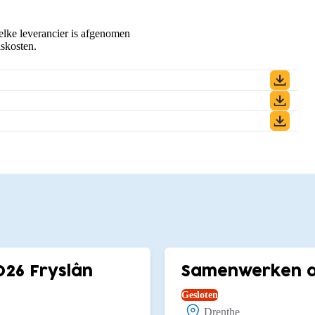
welke leverancier is afgenomen
lskosten.
026 Fryslân
Samenwerken aa
Gesloten
Drenthe