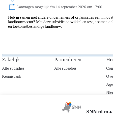
Locatie:
Aanvragen mogelijk t/m 14 september 2026 om 17:00
Status:
Heb jij samen met andere ondernemers of organisaties een innovat
landbouwsector? Met deze subsidie ontwikkel en test je samen o
en toekomstbestendige landbouw.
Zakelijk
Particulieren
He
Alle subsidies
Alle subsidies
Con
Kennisbank
Ove
Age
Nie
Wer
Mel
SNN.nl maa