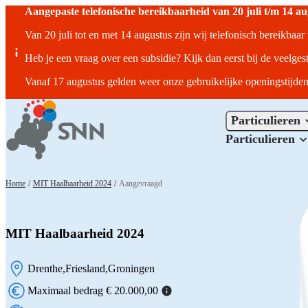
Aangepaste telefonische bereikbaarheid van 20 juli t/m 14 a
Van 20 juli tot en met 14 augustus zijn wij telefonisch bereikbaa
Heb je een vraag over een subsidie? Kijk dan eerst bij de veelges
Vanaf 17 augustus gelden weer onze gebruikelijke openingstijden
Particulieren
Particulieren
Home
/
MIT Haalbaarheid 2024
/
Aangevraagd
MIT Haalbaarheid 2024
Drenthe
Friesland
Groningen
Locatie:
Maximaal bedrag € 20.000,00