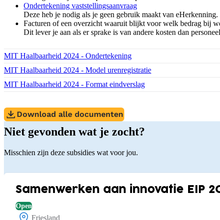
Ondertekening vaststellingsaanvraag
Deze heb je nodig als je geen gebruik maakt van eHerkenning.
Facturen of een overzicht waaruit blijkt voor welk bedrag bij 
Dit lever je aan als er sprake is van andere kosten dan personee
Download bestand:
MIT Haalbaarheid 2024 - Ondertekening
(PDF)
Download bestand:
MIT Haalbaarheid 2024 - Model urenregistratie
(XLSX)
Download bestand:
MIT Haalbaarheid 2024 - Format eindverslag
(DOCX)
Download alle documenten
Niet gevonden wat je zocht?
Misschien zijn deze subsidies wat voor jou.
Samenwerken aan innovatie EIP 2
Open
Friesland