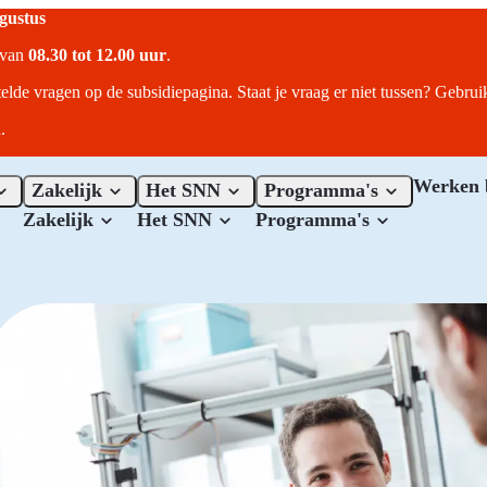
ugustus
r van
08.30 tot 12.00 uur
.
telde vragen op de subsidiepagina. Staat je vraag er niet tussen? Gebru
.
Werken 
Zakelijk
Het SNN
Programma's
Zakelijk
Het SNN
Programma's