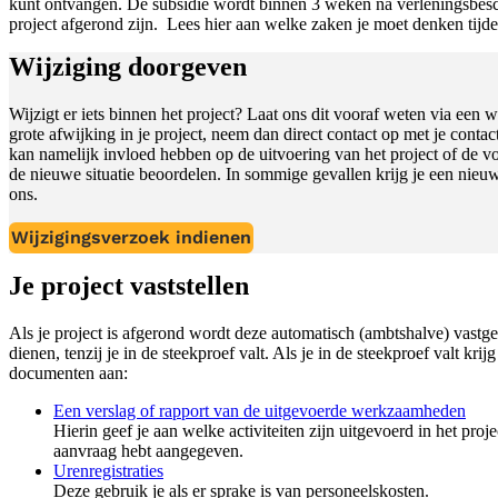
kunt ontvangen. De subsidie wordt binnen 3 weken na verleningsbesc
project afgerond zijn. Lees hier aan welke zaken je moet denken tijden
Wijziging doorgeven
Wijzigt er iets binnen het project? Laat ons dit vooraf weten via een
grote afwijking in je project, neem dan direct contact op met je cont
kan namelijk invloed hebben op de uitvoering van het project of de 
de nieuwe situatie beoordelen. In sommige gevallen krijg je een nieuw
ons.
Wijzigingsverzoek indienen
Je project vaststellen
Als je project is afgerond wordt deze automatisch (ambtshalve) vastgest
dienen, tenzij je in de steekproef valt. Als je in de steekproef valt kri
documenten aan:
Een verslag of rapport van de uitgevoerde werkzaamheden
Hierin geef je aan welke activiteiten zijn uitgevoerd in het proje
aanvraag hebt aangegeven.
Urenregistraties
Deze gebruik je als er sprake is van personeelskosten.