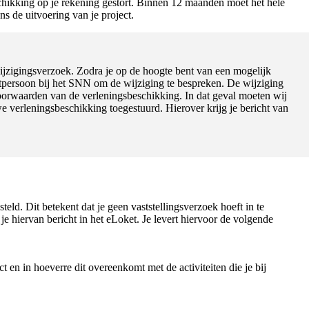
hikking op je rekening gestort. Binnen 12 maanden moet het hele
s de uitvoering van je project.
 wijzigingsverzoek. Zodra je op de hoogte bent van een mogelijk
actpersoon bij het SNN om de wijziging te bespreken. De wijziging
voorwaarden van de verleningsbeschikking. In dat geval moeten wij
e verleningsbeschikking toegestuurd. Hierover krijg je bericht van
eld. Dit betekent dat je geen vaststellingsverzoek hoeft in te
jg je hiervan bericht in het eLoket. Je levert hiervoor de volgende
ct en in hoeverre dit overeenkomt met de activiteiten die je bij