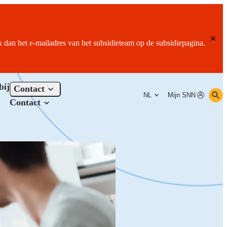
ik dan het e-mailadres van het subsidieteam op de subsidiepagina.
bij
Contact
NL
Mijn SNN
Contact