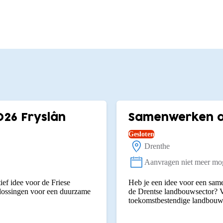
026 Fryslân
Samenwerken aa
Gesloten
Drenthe
Locatie:
Aanvragen niet meer mog
Status:
ief idee voor de Friese
Heb je een idee voor een same
plossingen voor een duurzame
de Drentse landbouwsector? V
toekomstbestendige landbouw