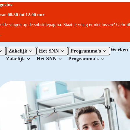
ugustus
r van
08.30 tot 12.00 uur
.
telde vragen op de subsidiepagina. Staat je vraag er niet tussen? Gebru
.
Werken 
Zakelijk
Het SNN
Programma's
Zakelijk
Het SNN
Programma's