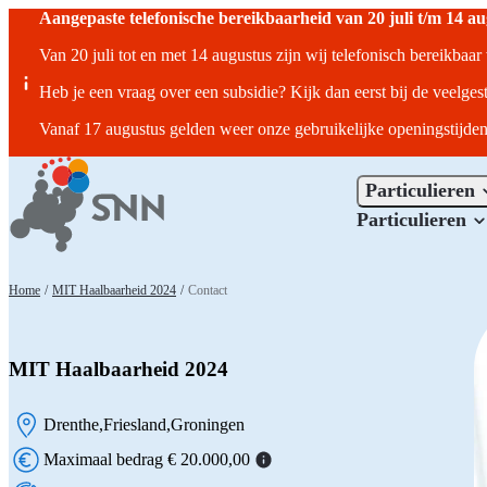
Aangepaste telefonische bereikbaarheid van 20 juli t/m 14 a
Van 20 juli tot en met 14 augustus zijn wij telefonisch bereikbaa
Heb je een vraag over een subsidie? Kijk dan eerst bij de veelges
Vanaf 17 augustus gelden weer onze gebruikelijke openingstijden
Particulieren
Particulieren
Home
/
MIT Haalbaarheid 2024
/
Contact
MIT Haalbaarheid 2024
Drenthe
Friesland
Groningen
Locatie:
Maximaal bedrag € 20.000,00