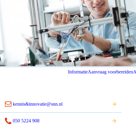
Informatie
Aanvraag voorbereiden
A
kennis&innovatie@snn.nl
050 5224 908