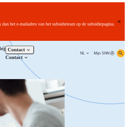
ik dan het e-mailadres van het subsidieteam op de subsidiepagina.
bij
Contact
NL
Mijn SNN
Contact