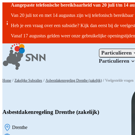
Aangepaste telefonische bereikbaarheid van 20 juli t/m 14 a
Van 20 juli tot en met 14 augustus zijn wij telefonisch bereikbaa
Heb je een vraag over een subsidie? Kijk dan eerst bij de veelges
Vanaf 17 augustus gelden weer onze gebruikelijke openingstijden
Particulieren
Particulieren
Home
/
Zakelijke Subsidies
/
Asbestdakenregeling Drenthe (zakelijk)
/
Veelgestelde vragen
Asbestdakenregeling Drenthe (zakelijk)
Drenthe
Locatie: