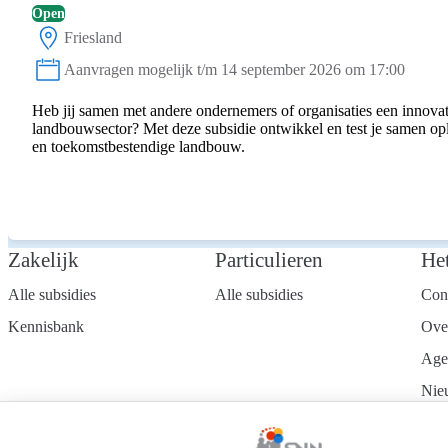
Open
Friesland
Locatie:
Aanvragen mogelijk t/m 14 september 2026 om 17:00
Status:
Heb jij samen met andere ondernemers of organisaties een innovat
landbouwsector? Met deze subsidie ontwikkel en test je samen o
en toekomstbestendige landbouw.
Zakelijk
Particulieren
He
Alle subsidies
Alle subsidies
Con
Kennisbank
Ove
Age
Nie
Wer