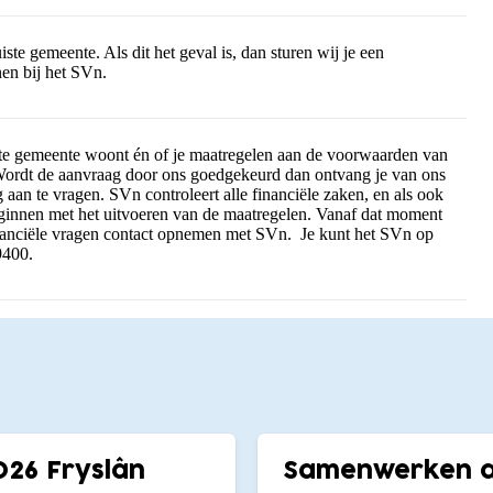
ste gemeente. Als dit het geval is, dan sturen wij je een
nen bij het SVn.
uiste gemeente woont én of je maatregelen aan de voorwaarden van
 Wordt de aanvraag door ons goedgekeurd dan ontvang je van ons
 aan te vragen. SVn controleert alle financiële zaken, en als ook
beginnen met het uitvoeren van de maatregelen. Vanaf dat moment
financiële vragen contact opnemen met SVn. Je kunt het SVn op
9400.
026 Fryslân
Samenwerken aa