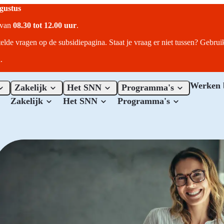
ugustus
r van
08.30 tot 12.00 uur
.
telde vragen op de subsidiepagina. Staat je vraag er niet tussen? Gebru
.
Werken 
Zakelijk
Het SNN
Programma's
Zakelijk
Het SNN
Programma's