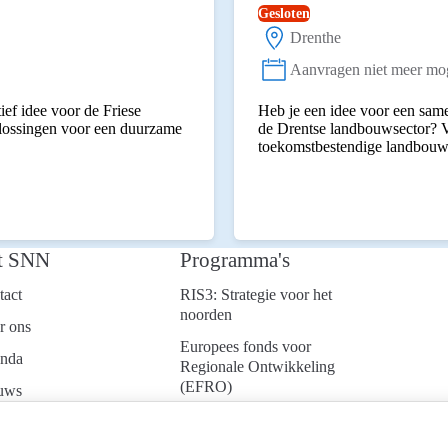
Gesloten
Drenthe
Locatie:
Aanvragen niet meer mog
Status:
ief idee voor de Friese
Heb je een idee voor een same
plossingen voor een duurzame
de Drentse landbouwsector? V
toekomstbestendige landbouw
t SNN
Programma's
tact
RIS3: Strategie voor het
noorden
r ons
Europees fonds voor
nda
Regionale Ontwikkeling
(EFRO)
uws
Just Transition Fund
ken bij
(JTF)