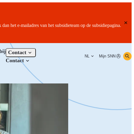
ik dan het e-mailadres van het subsidieteam op de subsidiepagina.
bij
Contact
NL
Mijn SNN
Contact