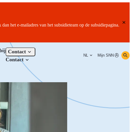
ik dan het e-mailadres van het subsidieteam op de subsidiepagina.
bij
Contact
NL
Mijn SNN
Contact