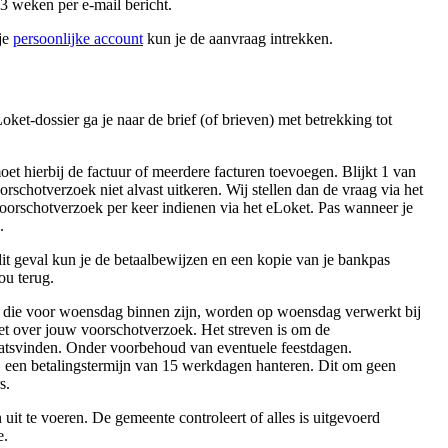
13 weken per e-mail bericht.
je
persoonlijke account
kun je de aanvraag intrekken.
et-dossier ga je naar de brief (of brieven) met betrekking tot
et hierbij de factuur of meerdere facturen toevoegen. Blijkt 1 van
rschotverzoek niet alvast uitkeren. Wij stellen dan de vraag via het
voorschotverzoek per keer indienen via het eLoket. Pas wanneer je
.
 dit geval kun je de betaalbewijzen en een kopie van je bankpas
ou terug.
 die voor woensdag binnen zijn, worden op woensdag verwerkt bij
et over jouw voorschotverzoek. Het streven is om de
laatsvinden. Onder voorbehoud van eventuele feestdagen.
j een betalingstermijn van 15 werkdagen hanteren. Dit om geen
s.
t te voeren. De gemeente controleert of alles is uitgevoerd
e.