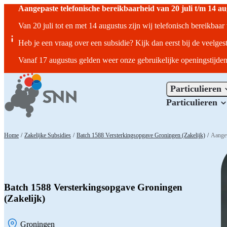
Aangepaste telefonische bereikbaarheid van 20 juli t/m 14 a
Van 20 juli tot en met 14 augustus zijn wij telefonisch bereikbaa
Heb je een vraag over een subsidie? Kijk dan eerst bij de veelges
Vanaf 17 augustus gelden weer onze gebruikelijke openingstijden
Particulieren
Particulieren
Home
/
Zakelijke Subsidies
/
Batch 1588 Versterkingsopgave Groningen (Zakelijk)
/
Aange
Batch 1588 Versterkingsopgave Groningen
(Zakelijk)
Groningen