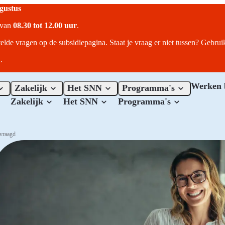
ugustus
r van
08.30 tot 12.00 uur
.
telde vragen op de subsidiepagina. Staat je vraag er niet tussen? Gebru
.
Werken 
Zakelijk
Het SNN
Programma's
Zakelijk
Het SNN
Programma's
vraagd