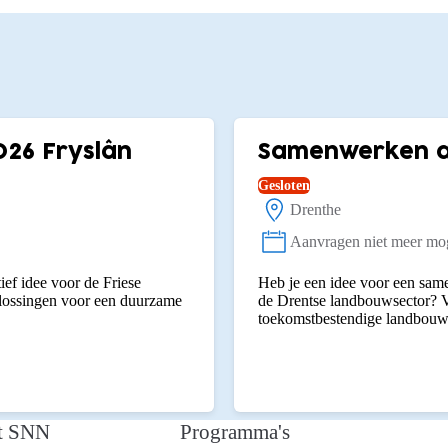
026 Fryslân
Samenwerken aa
Gesloten
Drenthe
Locatie:
Aanvragen niet meer mog
Status:
ief idee voor de Friese
Heb je een idee voor een same
plossingen voor een duurzame
de Drentse landbouwsector? V
toekomstbestendige landbouw
t SNN
Programma's