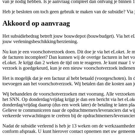
van je nodig hebben. Is je aanvraag compleet dan ontvang je binnen 
Heb je besloten om toch geen gebruik te maken van de subsidie? Via 
Akkoord op aanvraag
Het subsidiebedrag betreft jouw bouwdepot (bouwbudget). Via het eLok
jouw verleningsbeschikking/herziening.
Nu kun je een voorschotverzoek doen. Dit doe je via het eLoket. Je mo
de facturen incompleet? Dan kunnen wij de overige facturen in het voo
eLoket. Je krijgt dan 2 weken de tijd om te reageren. Je kunt maar 1 
verzoek is goedgekeurd, kun je een nieuw voorschotverzoek indienen
Het is mogelijk dat je een factuur al hebt betaald (voorgeschoten). In
toevoegen aan het voorschotverzoek. Wij betalen dan die kosten aan j
Wij behandelen de voorschotverzoeken met voorrang. Alle verzoeken
het SNN. Op donderdag/vrijdag krijgt je dan een bericht via het eLok
donderdag/vrijdag daarop (dus een week later) de betaling te laten p
Gelieve te communiceren naar de opdrachtnemers/leveranciers dat wi
verkeerde verwachtingen te creëren bij de opdrachtnemers/leverancier
Nadat de subsidie verleend is heb je 13 weken om de werkzaamheden ui
conform afspraak. U kunt hierover contact opnemen met uw gemeent