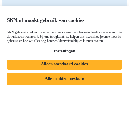
noorden
Over ons
Europees fonds voor Regionale
Agenda
Ontwikkeling (EFRO)
Nieuws
SNN.nl maakt gebruik van cookies
Just Transition Fund (JTF)
Werken bij
Gemeenschappelijk
SNN gebruikt cookies zodat je niet steeds dezelfde informatie hoeft in te voeren of te
Meld je aan voor onze
downloaden wanneer je bij ons terugkomt. Ze helpen ons inzien hoe je onze website
Landbouwbeleid (GLB)
gebruikt en hoe wij alles nog beter en klantvriendelijker kunnen maken.
nieuwsbrief
Instellingen
Alleen standaard cookies
Privacyverklaring
Responsible disclosure
Toegankelijkheidsverklaring
Cookies
Alle cookies toestaan
Volg ons op:
Mijn dossier
Aanvraag starten