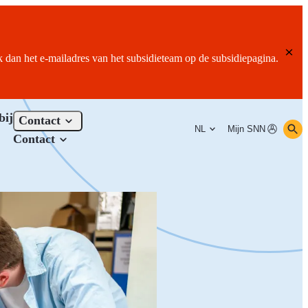
ik dan het e-mailadres van het subsidieteam op de subsidiepagina.
bij
Contact
NL
Mijn SNN
Contact