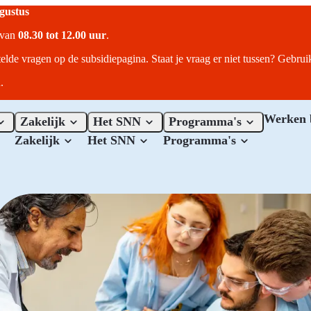
ugustus
r van
08.30 tot 12.00 uur
.
telde vragen op de subsidiepagina. Staat je vraag er niet tussen? Gebru
.
Werken 
Zakelijk
Het SNN
Programma's
Zakelijk
Het SNN
Programma's