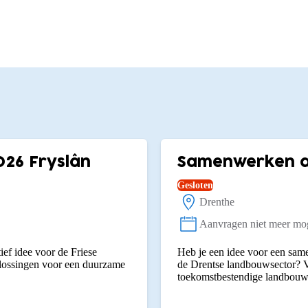
026 Fryslân
Samenwerken aa
Gesloten
Drenthe
Locatie:
Aanvragen niet meer mog
Status:
ief idee voor de Friese
Heb je een idee voor een same
plossingen voor een duurzame
de Drentse landbouwsector? V
toekomstbestendige landbouw