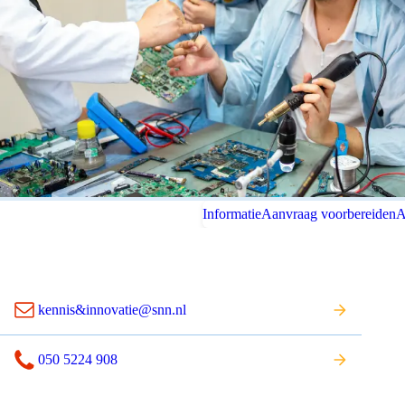
Informatie
Aanvraag voorbereiden
A
kennis&innovatie@snn.nl
050 5224 908