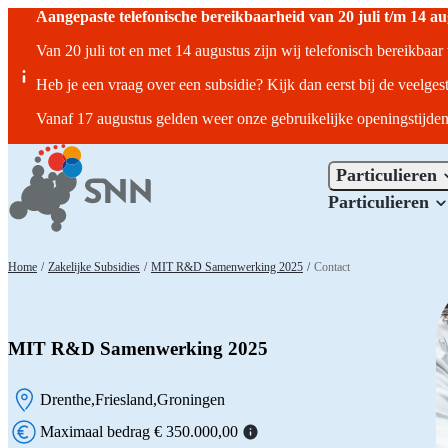
Aangepaste telefonische bereikbaarheid van 20 juli t/m 14 a
Van 20 juli tot en met 14 augustus zijn wij telefonisch bereikbaa
Heb je een vraag over een subsidie? Kijk dan eerst bij de veelges
Vanaf 17 augustus gelden weer onze gebruikelijke openingstijden
Particulieren
Particulieren
Home
/
Zakelijke Subsidies
/
MIT R&D Samenwerking 2025
/
Contact
MIT R&D Samenwerking 2025
Drenthe
Friesland
Groningen
Locatie:
Maximaal bedrag € 350.000,00