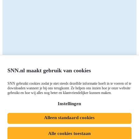
Alle subsidies
Alle subsidies
Kennisbank
Het SNN
Programma's
Contact
RIS3: Strategie voor het
noorden
Over ons
Europees fonds voor Regionale
Agenda
Ontwikkeling (EFRO)
SNN.nl maakt gebruik van cookies
Nieuws
Just Transition Fund (JTF)
Werken bij
Gemeenschappelijk
SNN gebruikt cookies zodat je niet steeds dezelfde informatie hoeft in te voeren of te
Meld je aan voor onze
downloaden wanneer je bij ons terugkomt. Ze helpen ons inzien hoe je onze website
Landbouwbeleid (GLB)
gebruikt en hoe wij alles nog beter en klantvriendelijker kunnen maken.
nieuwsbrief
Instellingen
Alleen standaard cookies
Privacyverklaring
Responsible disclosure
Toegankelijkheidsverklaring
Cookies
Alle cookies toestaan
Volg ons op: