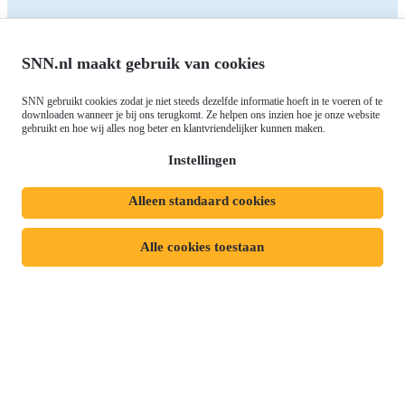
noorden
Over ons
Europees fonds voor Regionale
Agenda
Ontwikkeling (EFRO)
Nieuws
SNN.nl maakt gebruik van cookies
Just Transition Fund (JTF)
Werken bij
Gemeenschappelijk
SNN gebruikt cookies zodat je niet steeds dezelfde informatie hoeft in te voeren of te
Meld je aan voor onze
downloaden wanneer je bij ons terugkomt. Ze helpen ons inzien hoe je onze website
Landbouwbeleid (GLB)
gebruikt en hoe wij alles nog beter en klantvriendelijker kunnen maken.
nieuwsbrief
Instellingen
Alleen standaard cookies
Privacyverklaring
Responsible disclosure
Toegankelijkheidsverklaring
Cookies
Alle cookies toestaan
Volg ons op:
Mijn dossier
Aanvraag starten