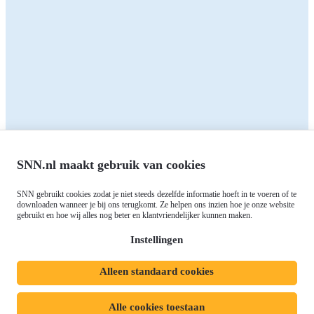
Alle subsidies
Alle subsidies
Kennisbank
Het SNN
Programma's
Contact
RIS3: Strategie voor het
noorden
Over ons
Europees fonds voor Regionale
Agenda
Ontwikkeling (EFRO)
Nieuws
SNN.nl maakt gebruik van cookies
Just Transition Fund (JTF)
Werken bij
Gemeenschappelijk
SNN gebruikt cookies zodat je niet steeds dezelfde informatie hoeft in te voeren of te
Meld je aan voor onze
Landbouwbeleid (GLB)
downloaden wanneer je bij ons terugkomt. Ze helpen ons inzien hoe je onze website
gebruikt en hoe wij alles nog beter en klantvriendelijker kunnen maken.
nieuwsbrief
Instellingen
Alleen standaard cookies
Privacyverklaring
Responsible disclosure
Toegankelijkheidsverklaring
Cookies
Alle cookies toestaan