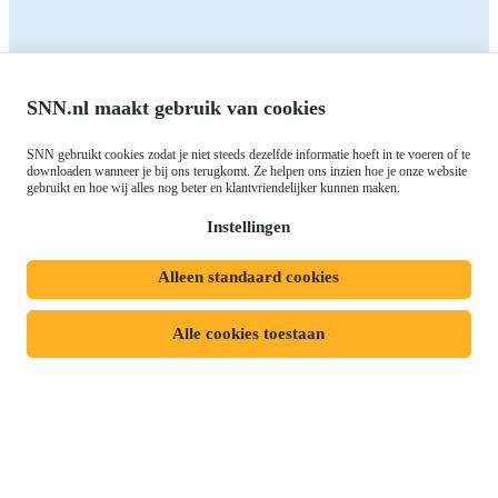
Contact
RIS3: Strategie voor het
noorden
Over ons
Europees fonds voor Regionale
Agenda
Ontwikkeling (EFRO)
Nieuws
SNN.nl maakt gebruik van cookies
Just Transition Fund (JTF)
Werken bij
Gemeenschappelijk
SNN gebruikt cookies zodat je niet steeds dezelfde informatie hoeft in te voeren of te
Meld je aan voor onze
downloaden wanneer je bij ons terugkomt. Ze helpen ons inzien hoe je onze website
Landbouwbeleid (GLB)
gebruikt en hoe wij alles nog beter en klantvriendelijker kunnen maken.
nieuwsbrief
Instellingen
Alleen standaard cookies
Privacyverklaring
Responsible disclosure
Toegankelijkheidsverklaring
Cookies
Alle cookies toestaan
Volg ons op:
Mijn dossier
Aanvraag starten