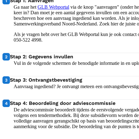
1:
Stap 1: Aanvragen
1
Ga naar het
GLB Webportal
via de knop "aanvragen" (onder het
keer in? Dan moet je een aantal gegevens invullen om een acco
beschreven hoe een aanvraag ingediend kan worden. Als je inlog
Samenwerkingsverband Noord-Nederland. Zoek hier de juiste ope
Als je vragen hebt over het GLB Webportal kun je ook contact
050-522 4998.
2:
Stap 2: Gegevens invullen
2
Vul in de volgende schermen de benodigde informatie in en up
3:
Stap 3: Ontvangstbevestiging
3
Aanvraag ingediend? Je ontvangt meteen een ontvangstbevestig
4:
Stap 4: Beoordeling door adviescommissie
4
De adviescommissie beoordeelt tijdens de eerstvolgende vergad
volgens een tendermethodiek. Bij deze subsidievorm worden de
volledige aanvragen gerangschikt op basis van beoordelingscrite
aanmerking voor de subsidie. De beoordeling van de punten is toe