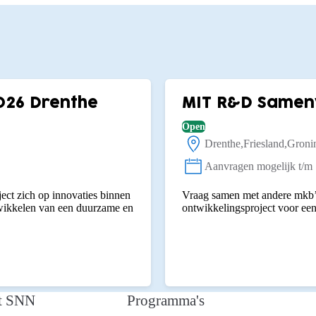
026 Drenthe
MIT R&D Samen
Open
Drenthe
Friesland
Groni
Locatie:
Aanvragen mogelijk t/m
Status:
ect zich op innovaties binnen
Vraag samen met andere mkb’e
twikkelen van een duurzame en
ontwikkelingsproject voor een 
t SNN
Programma's