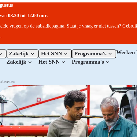
ugustus
r van
08.30 tot 12.00 uur
.
telde vragen op de subsidiepagina. Staat je vraag er niet tussen? Gebru
.
Werken 
Zakelijk
Het SNN
Programma's
Zakelijk
Het SNN
Programma's
orbereiden