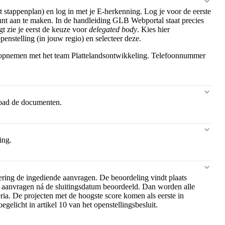
 stappenplan) en log in met je E-herkenning. Log je voor de eerste
unt aan te maken. In de handleiding GLB Webportal staat precies
t zie je eerst de keuze voor
delegated body
. Kies hier
nstelling (in jouw regio) en selecteer deze.
 opnemen met het team Plattelandsontwikkeling. Telefoonnummer
load de documenten.
ing.
ering de ingediende aanvragen. De beoordeling vindt plaats
 aanvragen ná de sluitingsdatum beoordeeld. Dan worden alle
ria. De projecten met de hoogste score komen als eerste in
gelicht in artikel 10 van het openstellingsbesluit.