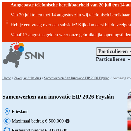
Aangepaste telefonische bereikbaarheid van 20 juli t/m 14 a
Van 20 juli tot en met 14 augustus zijn wij telefonisch bereikbaa
Heb je een vraag over een subsidie? Kijk dan eerst bij de veelges
Vanaf 17 augustus gelden weer onze gebruikelijke openingstijden
Particulieren
Particulieren
Home
/
Zakelijke Subsidies
/
Samenwerken Aan Innovatie EIP 2026 Fryslân
/
Aanvraag vo
Samenwerken aan innovatie EIP 2026 Fryslân
Friesland
Locatie:
Maximaal bedrag € 500.000
Resterend budget € 3.000.000