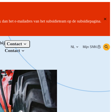
ik dan het e-mailadres van het subsidieteam op de subsidiepagina.
bij
Contact
NL
Mijn SNN
Contact