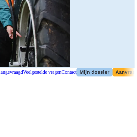
Mijn dossier
Aanvraag
angevraagd
Veelgestelde vragen
Contact