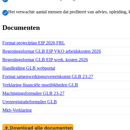
Het verwachte aantal mensen dat profiteert van advies, opleiding,
Documenten
Download bestand:
Format projectplan EIP 2026 FRL
(DOCX)
Download bestand:
Begrotingsformat GLB EIP VKO arbeidskosten 2026
(XLSX)
Download bestand:
Begrotingsformat GLB EIP werk. kosten 2026
(XLSX)
Download bestand:
Handleiding GLB webportal
(PDF)
Download bestand:
Format samenwerkingsovereenkomst GLB 23-27
(DOCX)
Download bestand:
Verklaring financiële moeilijkheden GLB
(PDF)
Download bestand:
Machtigingsformulier GLB 23-27
(PDF)
Download bestand:
Urenregistratieformulier GLB
(XLSX)
Download bestand:
Mkb-Verklaring
(PDF)
Download alle documenten