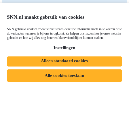
Over ons
Europees fonds voor Regionale
Agenda
Ontwikkeling (EFRO)
SNN.nl maakt gebruik van cookies
Nieuws
Just Transition Fund (JTF)
Werken bij
Gemeenschappelijk
SNN gebruikt cookies zodat je niet steeds dezelfde informatie hoeft in te voeren of te
Meld je aan voor onze
downloaden wanneer je bij ons terugkomt. Ze helpen ons inzien hoe je onze website
Landbouwbeleid (GLB)
gebruikt en hoe wij alles nog beter en klantvriendelijker kunnen maken.
nieuwsbrief
Instellingen
Alleen standaard cookies
Privacyverklaring
Responsible disclosure
Toegankelijkheidsverklaring
Cookies
Alle cookies toestaan
Volg ons op:
Mijn dossier
Aanvraag starten