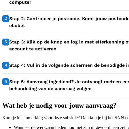
computer
2:
Stap 2: Controleer je postcode. Komt jouw postcode
2
eLoket
3:
Stap 3: Klik op de knop en log in met eHerkenning o
3
account te activeren
4:
Stap 4: Vul in de volgende schermen de benodigde 
4
5:
Stap 5: Aanvraag ingediend? Je ontvangt meteen een
5
behandeling van de aanvraag volgen
Wat heb je nodig voor jouw aanvraag?
Kom je in aanmerking voor deze subsidie? Dan kun je bij het SNN ee
Wanneer de werkzaamheden nog niet zijn uitgevoerd: een zelf op