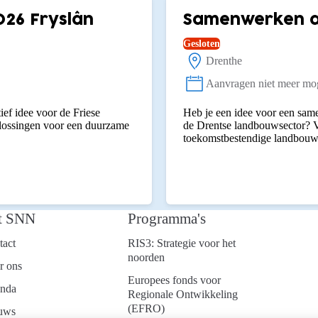
026 Fryslân
Samenwerken aa
Gesloten
Drenthe
Locatie:
Aanvragen niet meer mog
Status:
ief idee voor de Friese
Heb je een idee voor een same
plossingen voor een duurzame
de Drentse landbouwsector? V
toekomstbestendige landbouw
t SNN
Programma's
tact
RIS3: Strategie voor het
noorden
r ons
Europees fonds voor
nda
Regionale Ontwikkeling
(EFRO)
uws