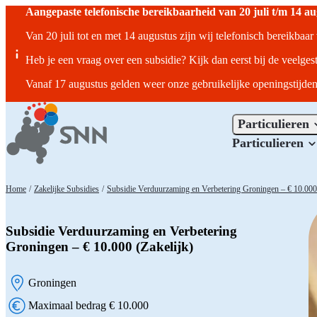
Aangepaste telefonische bereikbaarheid van 20 juli t/m 14 a
Van 20 juli tot en met 14 augustus zijn wij telefonisch bereikbaa
Heb je een vraag over een subsidie? Kijk dan eerst bij de veelges
Vanaf 17 augustus gelden weer onze gebruikelijke openingstijden
Particulieren
Particulieren
Home
/
Zakelijke Subsidies
/
Subsidie Verduurzaming en Verbetering Groningen – € 10.000 
Subsidie Verduurzaming en Verbetering
Groningen – € 10.000 (Zakelijk)
Groningen
Locatie:
Maximaal bedrag € 10.000