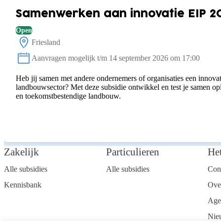
Samenwerken aan innovatie EIP 2
Open
Friesland
Locatie:
Aanvragen mogelijk t/m 14 september 2026 om 17:00
Status:
Heb jij samen met andere ondernemers of organisaties een innovat
landbouwsector? Met deze subsidie ontwikkel en test je samen o
en toekomstbestendige landbouw.
Zakelijk
Particulieren
He
Alle subsidies
Alle subsidies
Con
Kennisbank
Ove
Age
Nie