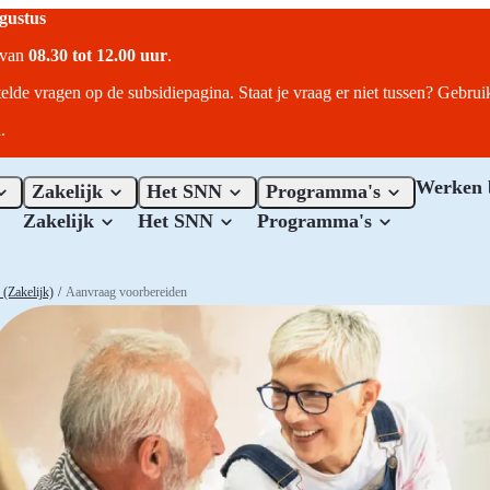
ugustus
r van
08.30 tot 12.00 uur
.
telde vragen op de subsidiepagina. Staat je vraag er niet tussen? Gebru
.
Werken 
Zakelijk
Het SNN
Programma's
Zakelijk
Het SNN
Programma's
(Zakelijk)
/
Aanvraag voorbereiden