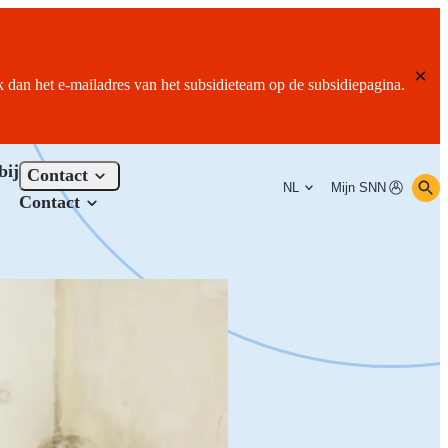
ik dan het e-mailadres van het subsidieteam op de subsidiepagina.
bij
Contact
NL
Mijn SNN
Contact