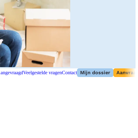
Mijn dossier
Aanvraag
angevraagd
Veelgestelde vragen
Contact