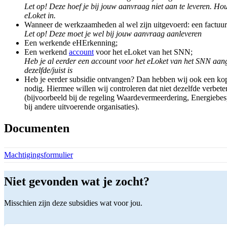
Let op! Deze hoef je bij jouw aanvraag niet aan te leveren. Hou
eLoket in.
Wanneer de werkzaamheden al wel zijn uitgevoerd: een factuur
Let op! Deze moet je wel bij jouw aanvraag aanleveren
Een werkende eHErkenning;
Een werkend
account
voor het eLoket van het SNN;
Heb je al eerder een account voor het eLoket van het SNN aan
dezelfde/juist is
Heb je eerder subsidie ontvangen? Dan hebben wij ook een kop
nodig. Hiermee willen wij controleren dat niet dezelfde verbe
(bijvoorbeeld bij de regeling Waardevermeerdering, Energiebe
bij andere uitvoerende organisaties).
Documenten
Download bestand:
Machtigingsformulier
(PDF)
Niet gevonden wat je zocht?
Misschien zijn deze subsidies wat voor jou.