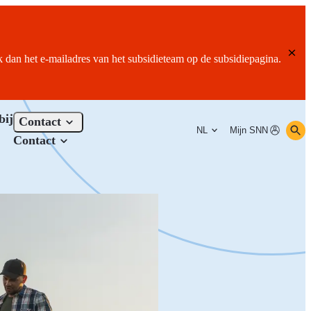
ik dan het e-mailadres van het subsidieteam op de subsidiepagina.
bij
Contact
NL
Mijn SNN
Contact