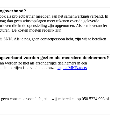
ingsverband?
g ook als projectpartner meedoen aan het samenwerkingsverband. In
er mag dan geen winstopslagen meer rekenen over de geleverde
arieven die in de openstelling zijn opgenomen. Als een leverancier
acturen. De kosten moeten redelijk zijn.
j SNN. Als je nog geen contactpersoon hebt, zijn wij te bereiken
ngsverband worden gezien als meerdere deelnemers?
n worden ze niet als afzonderlijke deelnemers in een
den partijen is te vinden op onze
pagina MKB-toets
.
geen contactpersoon hebt, zijn wij te bereiken op 050 5224 998 of