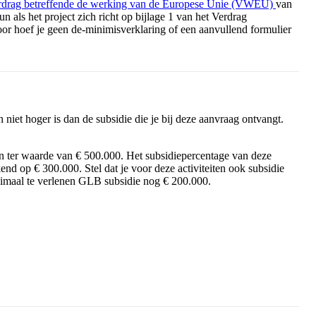
rdrag betreffende de werking van de Europese Unie (VWEU)
van
un als het project zich richt op bijlage 1 van het Verdrag
 hoef je geen de-minimisverklaring of een aanvullend formulier
n niet hoger is dan de subsidie die je bij deze aanvraag ontvangt.
n ter waarde van € 500.000. Het subsidiepercentage van deze
end op € 300.000. Stel dat je voor deze activiteiten ook subsidie
ximaal te verlenen GLB subsidie nog € 200.000.