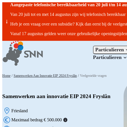
Aangepaste telefonische bereikbaarheid van 20 juli t/m 14 a
Van 20 juli tot en met 14 augustus zijn wij telefonisch bereikbaa
Heb je een vraag over een subsidie? Kijk dan eerst bij de veelges
Vanaf 17 augustus gelden weer onze gebruikelijke openingstijden
Particulieren
Particulieren
Home
/
Samenwerken Aan Innovatie EIP 2024 Fryslân
/
Veelgestelde vragen
Samenwerken aan innovatie EIP 2024 Fryslân
Friesland
Locatie:
Maximaal bedrag € 500.000