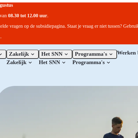
ugustus
r van
08.30 tot 12.00 uur
.
telde vragen op de subsidiepagina. Staat je vraag er niet tussen? Gebru
.
Werken 
Zakelijk
Het SNN
Programma's
Zakelijk
Het SNN
Programma's