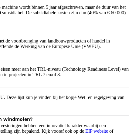
e machine wordt binnen 5 jaar afgeschreven, maar de duur van het
00 subsidiabel. De subsidiabele kosten zijn dan (40% van € 60.000)
et de voortbrenging van landbouwproducten of handel in
treffende de Werking van de Europese Unie (VWEU).
en eisen meer aan het TRL-niveau (Technology Readiness Level) van
n in projecten in TRL 7 en/of 8.
. Deze lijst kun je vinden bij het kopje Wet- en regelgeving van
en windmolen?
nvesteringen hebben een innovatief karakter waarbij een
elling zijn bepalend. Kijk vooraf ook op de
EIP website
of