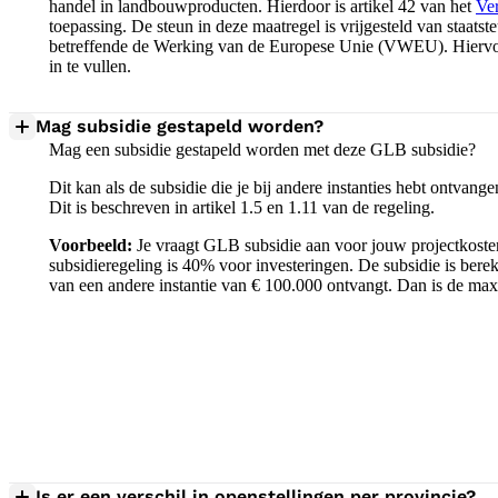
handel in landbouwproducten. Hierdoor is artikel 42 van het
Ve
toepassing. De steun in deze maatregel is vrijgesteld van staatste
betreffende de Werking van de Europese Unie (VWEU). Hiervoor
in te vullen.
Mag subsidie gestapeld worden?
Mag een subsidie gestapeld worden met deze GLB subsidie?
Dit kan als de subsidie die je bij andere instanties hebt ontvange
Dit is beschreven in artikel 1.5 en 1.11 van de regeling.
Voorbeeld:
Je vraagt GLB subsidie aan voor jouw projectkoste
subsidieregeling is 40% voor investeringen. De subsidie is berek
van een andere instantie van € 100.000 ontvangt. Dan is de ma
Is er een verschil in openstellingen per provincie?