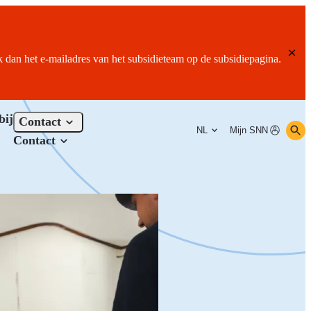
ik dan het e-mailadres van het subsidieteam op de subsidiepagina.
bij
Contact
NL
Mijn SNN
Contact