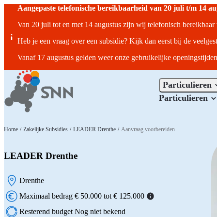
Aangepaste telefonische bereikbaarheid van 20 juli t/m 14 a
Van 20 juli tot en met 14 augustus zijn wij telefonisch bereikbaa
Heb je een vraag over een subsidie? Kijk dan eerst bij de veelges
Vanaf 17 augustus gelden weer onze gebruikelijke openingstijden
Particulieren
Particulieren
Home
/
Zakelijke Subsidies
/
LEADER Drenthe
/
Aanvraag voorbereiden
LEADER Drenthe
Drenthe
Locatie:
Maximaal bedrag € 50.000 tot € 125.000
Resterend budget Nog niet bekend