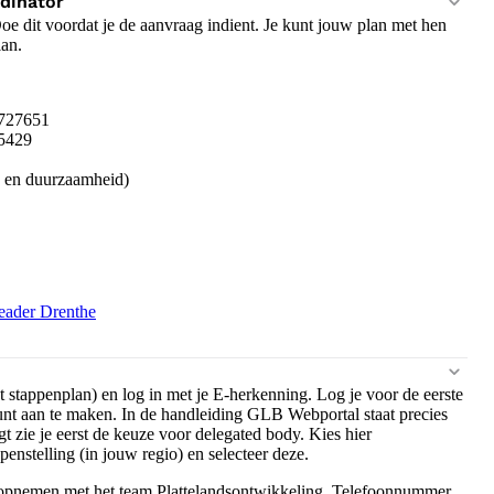
rdinator
oe dit voordat je de aanvraag indient. Je kunt jouw plan met hen
lan.
3727651
5429
e en duurzaamheid)
eader Drenthe
 stappenplan) en log in met je E-herkenning. Log je voor de eerste
unt aan te maken. In de handleiding GLB Webportal staat precies
 zie je eerst de keuze voor delegated body. Kies hier
stelling (in jouw regio) en selecteer deze.
 opnemen met het team Plattelandsontwikkeling. Telefoonnummer