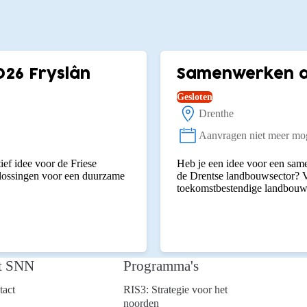
026 Fryslân
Samenwerken aa
Gesloten
Drenthe
Locatie:
Aanvragen niet meer mog
Status:
ief idee voor de Friese
Heb je een idee voor een same
plossingen voor een duurzame
de Drentse landbouwsector? V
toekomstbestendige landbouw
t SNN
Programma's
tact
RIS3: Strategie voor het
noorden