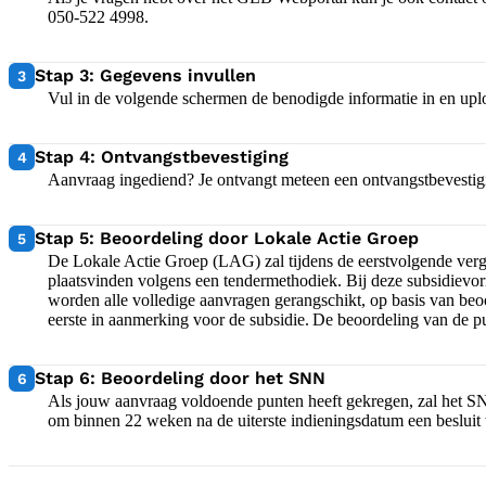
050-522 4998.
3:
Stap 3: Gegevens invullen
3
Vul in de volgende schermen de benodigde informatie in en up
4:
Stap 4: Ontvangstbevestiging
4
Aanvraag ingediend? Je ontvangt meteen een ontvangstbevestig
5:
Stap 5: Beoordeling door Lokale Actie Groep
5
De Lokale Actie Groep (LAG) zal tijdens de eerstvolgende ver
plaatsvinden volgens een tendermethodiek. Bij deze subsidiev
worden alle volledige aanvragen gerangschikt, op basis van beo
eerste in aanmerking voor de subsidie. De beoordeling van de pun
6:
Stap 6: Beoordeling door het SNN
6
Als jouw aanvraag voldoende punten heeft gekregen, zal het S
om binnen 22 weken na de uiterste indieningsdatum een besluit t