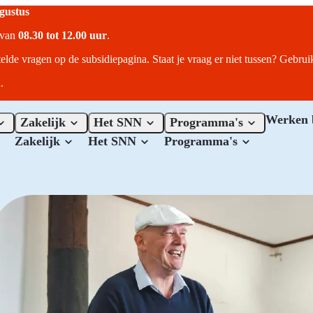
ugustus
r van
08.30 tot 12.00 uur
.
telde vragen op de subsidiepagina. Staat je vraag er niet tussen? Gebru
.
Werken 
Zakelijk
Het SNN
Programma's
Zakelijk
Het SNN
Programma's