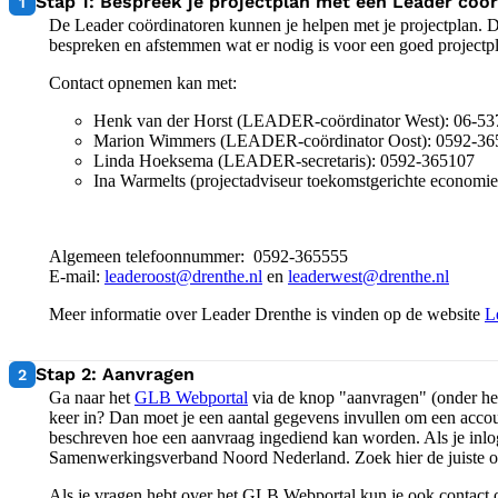
1:
Stap 1: Bespreek je projectplan met een Leader coö
1
De Leader coördinatoren kunnen je helpen met je projectplan. D
bespreken en afstemmen wat er nodig is voor een goed projectp
Contact opnemen kan met:
Henk van der Horst (LEADER-coördinator West): 06-5
Marion Wimmers (LEADER-coördinator Oost): 0592-36
Linda Hoeksema (LEADER-secretaris): 0592-365107
Ina Warmelts (projectadviseur toekomstgerichte economi
Algemeen telefoonnummer: 0592-365555
E-mail:
leaderoost@drenthe.nl
en
leaderwest@drenthe.nl
Meer informatie over Leader Drenthe is vinden op de website
L
2:
Stap 2: Aanvragen
2
Ga naar het
GLB Webportal
via de knop "aanvragen" (onder het
keer in? Dan moet je een aantal gegevens invullen om een acco
beschreven hoe een aanvraag ingediend kan worden. Als je inlogt
Samenwerkingsverband Noord Nederland. Zoek hier de juiste open
Als je vragen hebt over het GLB Webportal kun je ook contact