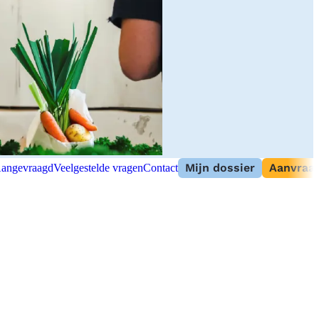
Mijn dossier
Aanvraag
angevraagd
Veelgestelde vragen
Contact