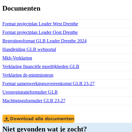
Documenten
Download bestand:
Format projectplan Leader West Drenthe
(DOCX)
Download bestand:
Format projectplan Leader Oost Drenthe
(DOCX)
Download bestand:
Begrotingsformat GLB Leader Drenthe 2024
(XLSX)
Download bestand:
Handleiding GLB webportal
(PDF)
Download bestand:
Mkb-Verklaring
(PDF)
Download bestand:
Verklaring financiële moeilijkheden GLB
(PDF)
Download bestand:
Verklaring de-minimissteun
(PDF)
Download bestand:
Format samenwerkingsovereenkomst GLB 23-27
(DOCX)
Download bestand:
Urenregistratieformulier GLB
(XLSX)
Download bestand:
Machtigingsformulier GLB 23-27
(PDF)
Download alle documenten
Niet gevonden wat je zocht?